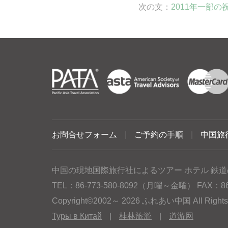
次の文：
2011年一部の
お問合せフォーム
|
ご予約の手順
|
中国旅
中国の現地国際旅行社によるツアー ホテル 鉄道
TEL：86-773-580-8092（月曜～金曜） FAX：86-77
Copyright©2002～ 2026 ふれあい中国 All Rig
Туры в Китай
|
桂林旅游
|
道游网