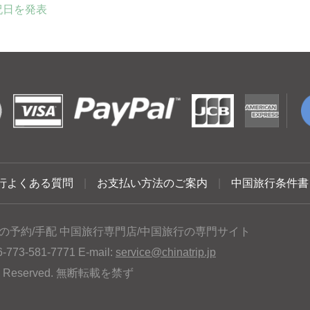
祝日を発表
行よくある質問
|
お支払い方法のご案内
|
中国旅行条件書
の予約/手配 中国旅行専門店/中国旅行の専門サイト
3-581-7771 E-mail:
service@chinatrip.jp
hts Reserved. 無断転載を禁ず