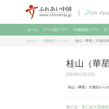
ホーム
テーマ別ツアー
中国現地ツアー
オ
ホーム
中国旅行ニュース
桂山（華星）大酒店
/
/
桂山（華
2010年12月15日
桂山（華星）大酒店からのお
前の文：
劉三姐大観園夜