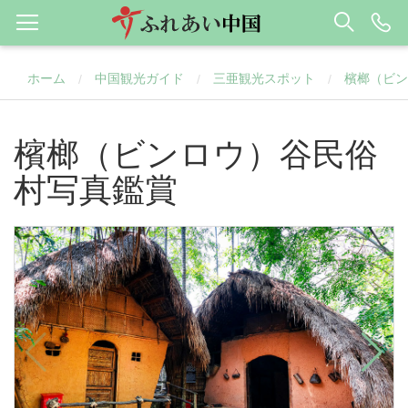
ホーム
中国観光ガイド
三亜観光スポット
檳榔（ビン
/
/
/
檳榔（ビンロウ）谷民俗
村写真鑑賞