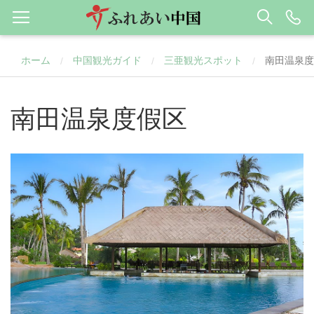
ホーム
中国観光ガイド
三亜観光スポット
南田温泉度
/
/
/
南田温泉度假区