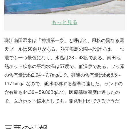
もっと見る
珠江南田温泉は「神州第一泉」と呼ばれ、風格の異なる露
天プールは50余りがある。熱帯海島の園林設計では、一つ
池でも一つ景色になり、水温は28～48度である。南田地
熱ホット鉱水の平均水温は57度で、低温泉である。フッ素
の含有量は約2.04～7.7mg/Lで、硅酸の含有量は約68.5～
117.5mg/Lなので、鉱水を称する基準に達した。ランドの
含有量も44.36～59.86Bq/Lで、医療基準濃度に達したの
で、医療ホット鉱水としても、開発利用ができるそうだ
三亜の情報