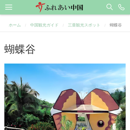
ホーム
中国観光ガイド
三亜観光スポット
蝴蝶谷
/
/
/
蝴蝶谷