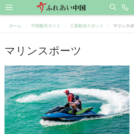
ホーム
中国観光ガイド
三亜観光スポット
マリンスポ
/
/
/
マリンスポーツ