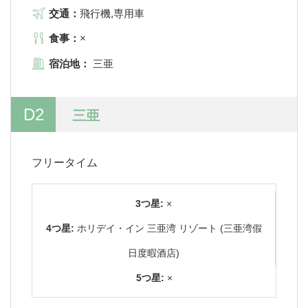
交通：
飛行機,専用車
食事：
×
宿泊地：
三亜
D2
三亜
フリータイム
3つ星:
×
4つ星:
ホリデイ・イン 三亜湾 リゾート (三亜湾假
日度暇酒店)
5つ星:
×