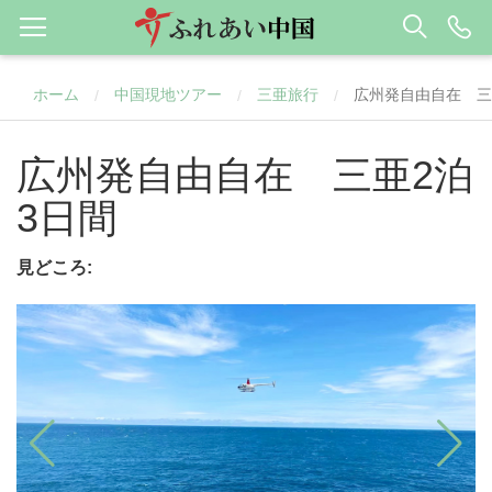
ホーム
中国現地ツアー
三亜旅行
広州発自由自在 三
/
/
/
広州発自由自在 三亜2泊
3日間
見どころ: