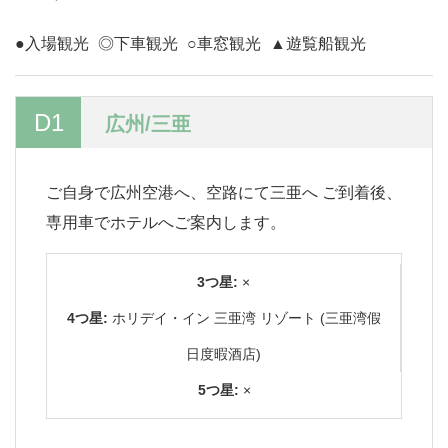
●入場観光
◎下車観光
○車窓観光
▲遊覧船観光
D1
広州/三亜
ご自身で広州空港へ、空路にて三亜へ ご到着後、
専用車でホテルへご案内します。
3つ星:
×
4つ星:
ホリデイ・イン 三亜湾 リゾート (三亜湾假
日度暇酒店)
5つ星:
×