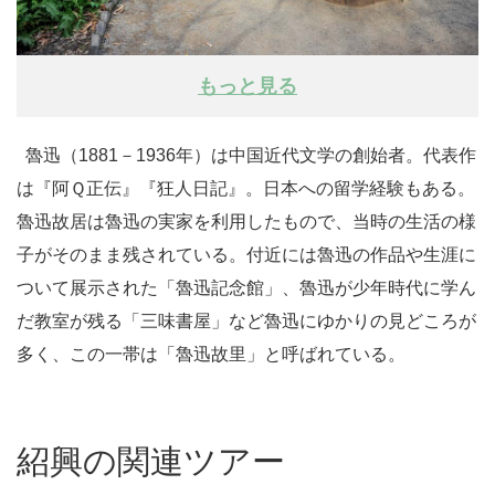
もっと見る
魯迅（1881－1936年）は中国近代文学の創始者。代表作
は『阿Ｑ正伝』『狂人日記』。日本への留学経験もある。
魯迅故居は魯迅の実家を利用したもので、当時の生活の様
子がそのまま残されている。付近には魯迅の作品や生涯に
ついて展示された「魯迅記念館」、魯迅が少年時代に学ん
だ教室が残る「三味書屋」など魯迅にゆかりの見どころが
多く、この一帯は「魯迅故里」と呼ばれている。
紹興の関連ツアー