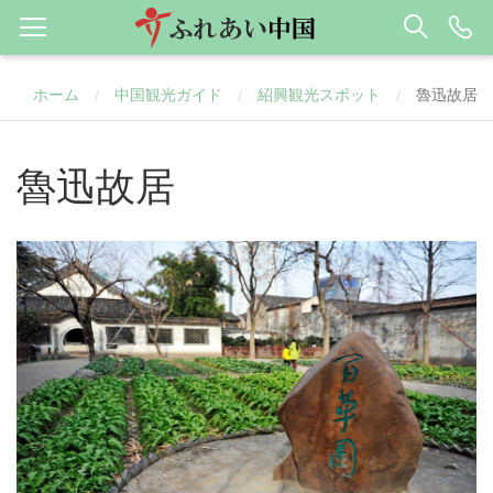
ホーム
中国観光ガイド
紹興観光スポット
魯迅故居
/
/
/
魯迅故居