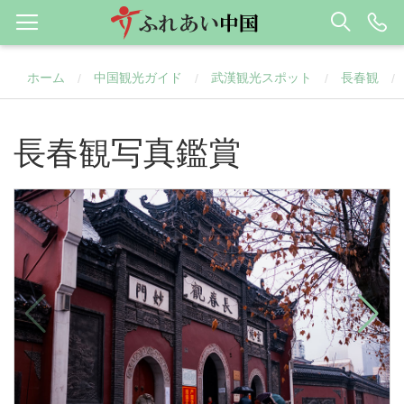
ホーム
中国観光ガイド
武漢観光スポット
長春観
/
/
/
/
長春観写真鑑賞