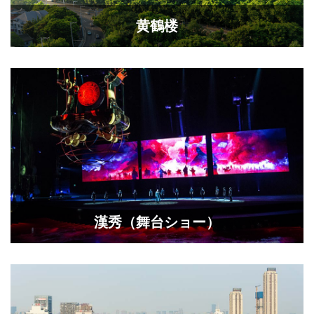
黄鶴楼
漢秀（舞台ショー）