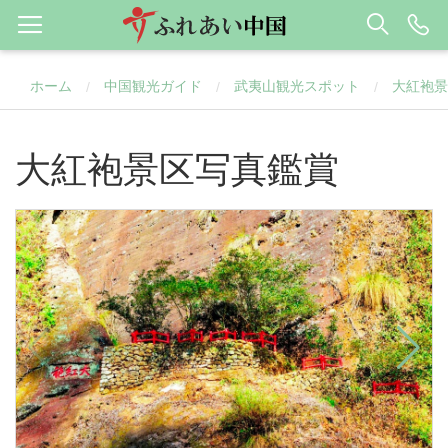
ホーム
中国観光ガイド
武夷山観光スポット
大紅袍景
/
/
/
大紅袍景区写真鑑賞