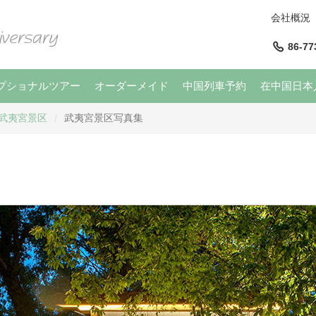
会社概況
86-77
プショナルツアー
オーダーメイド
中国列車予約
在中国日本
武夷宮景区
武夷宮景区写真集
/