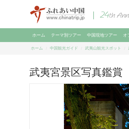
ホーム
テーマ別ツアー
中国現地ツアー
オ
ホーム
中国観光ガイド
武夷山観光スポット
/
/
/
武夷宮景区写真鑑賞