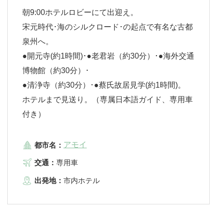
朝9:00ホテルロビーにて出迎え。
宋元時代･海のシルクロード･の起点で有名な古都
泉州へ。
●開元寺(約1時間)･●老君岩（約30分）･●海外交通
博物館（約30分）･
●清浄寺（約30分）･●蔡氏故居見学(約1時間)。
ホテルまで見送り。（専属日本語ガイド、専用車
付き）
アモイ
都市名：
交通：
専用車
出発地：
市内ホテル