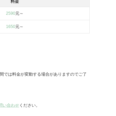
料金
2590
元～
1650
元～
期間では料金が変動する場合がありますのでご了
問い合わせ
ください。