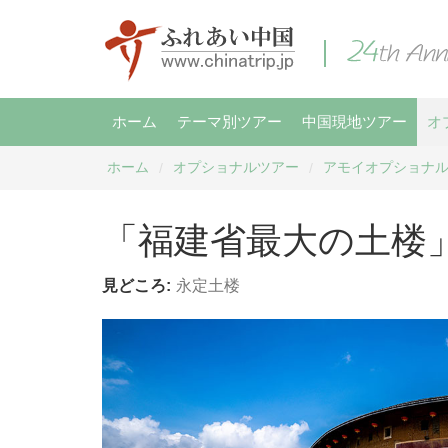
ホーム
テーマ別ツアー
中国現地ツアー
オ
ホーム
オプショナルツアー
アモイオプショナ
/
/
「福建省最大の土楼
見どころ:
永定土楼