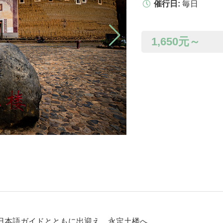
催行日:
毎日
1,650
元～
て日本語ガイドとともに出迎え、永定土楼へ