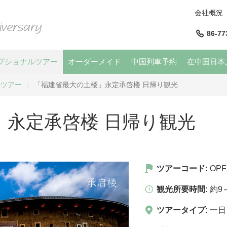
会社概況
86-77
プショナルツアー
オーダーメイド
中国列車予約
在中国日本
ルツアー
「福建省最大の土楼」永定承啓楼 日帰り観光
/
」永定承啓楼 日帰り観光
ツアーコード:
OPF
観光所要時間:
約9
ツアータイプ:
一日