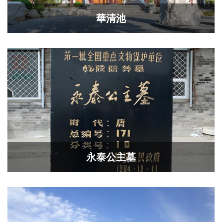
華清池
永泰公主墓