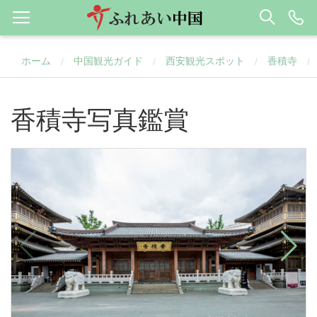
ホーム
中国観光ガイド
西安観光スポット
香積寺
/
/
/
/
香積寺写真鑑賞