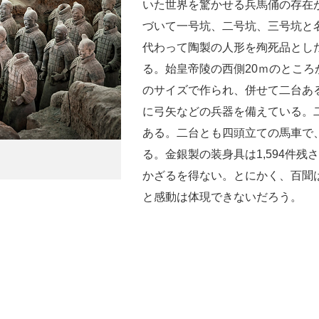
いた世界を驚かせる兵馬俑の存在
づいて一号坑、二号坑、三号坑と
代わって陶製の人形を殉死品とし
る。始皇帝陵の西側20ｍのところ
のサイズで作られ、併せて二台あ
に弓矢などの兵器を備えている。
ある。二台とも四頭立ての馬車で
る。金銀製の装身具は1,594件残
かざるを得ない。とにかく、百聞
と感動は体現できないだろう。