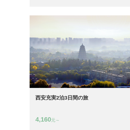
西安充実2泊3日間の旅
4,160
元～