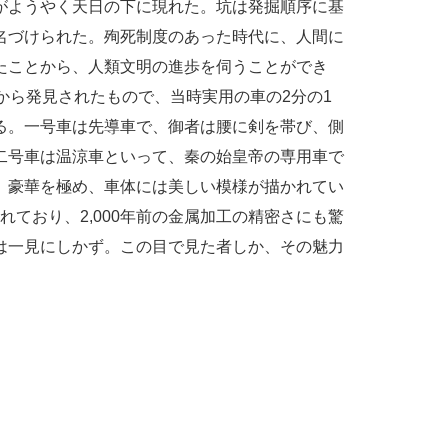
がようやく天日の下に現れた。坑は発掘順序に基
名づけられた。殉死制度のあった時代に、人間に
たことから、人類文明の進歩を伺うことができ
から発見されたもので、当時実用の車の2分の1
る。一号車は先導車で、御者は腰に剣を帯び、側
二号車は温涼車といって、秦の始皇帝の専用車で
、豪華を極め、車体には美しい模様が描かれてい
されており、2,000年前の金属加工の精密さにも驚
は一見にしかず。この目で見た者しか、その魅力