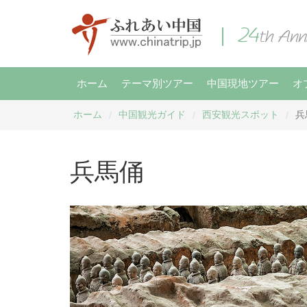
ホーム
テーマ別ツアー
中国現地ツアー
オ
ホーム
中国観光ガイド
西安観光スポット
兵
/
/
/
兵馬俑