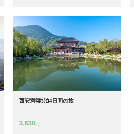
西安満喫3泊4日間の旅
3,630
元～