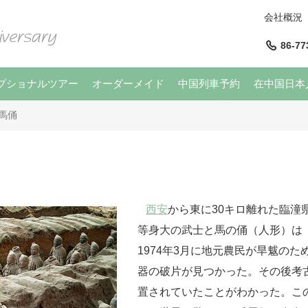
会社概況
86-77
プショナルツアー
オーダーメイド
中国列車予約
在中国日本
馬俑
西安
から東に30キロ離れた臨潼県
等身大の武士と馬の俑（人形）は
1974年3月に地元農民が旱魃のた
器の破片が見つかった。その後考
置されていたことがわかった。この