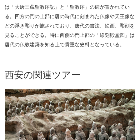
は「大唐三蔵聖教序記」と「聖教序」の碑が置かれてい
る。四方の門の上部に唐の時代に刻まれた仏像や天王像な
どの浮き彫りが施されており、唐代の書法、絵画、彫刻を
見ることができる。特に西側の門上部の「線刻殿堂図」は
唐代の仏教建築を知る上で貴重な史料となっている。
西安の関連ツアー