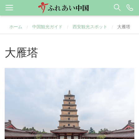
ホーム
中国観光ガイド
西安観光スポット
大雁塔
/
/
/
大雁塔