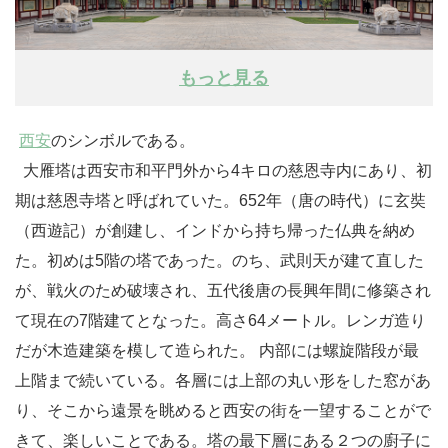
もっと見る
西安
のシンボルである。
大雁塔は西安市和平門外から4キロの慈恩寺内にあり、初
期は慈恩寺塔と呼ばれていた。652年（唐の時代）に玄奘
（西遊記）が創建し、インドから持ち帰った仏典を納め
た。初めは5階の塔であった。のち、武則天が建て直した
が、戦火のため破壊され、五代後唐の長興年間に修築され
て現在の7階建てとなった。高さ64メートル。レンガ造り
だが木造建築を模して造られた。 内部には螺旋階段が最
上階まで続いている。各層には上部の丸い形をした窓があ
り、そこから遠景を眺めると西安の街を一望することがで
きて、楽しいことである。塔の最下層にある２つの廚子に