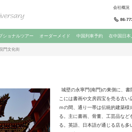
会社概況
86-77
プショナルツアー
オーダーメイド
中国列車予約
在中国日本
院門文化街
城壁の永寧門(南門)の東側に、
こには書画や文房四宝を売る古い
ｍの間、通り一帯は伝統的建築様
る。主に書画、骨董、工芸品など
る。英語、日本語が通じる店も多