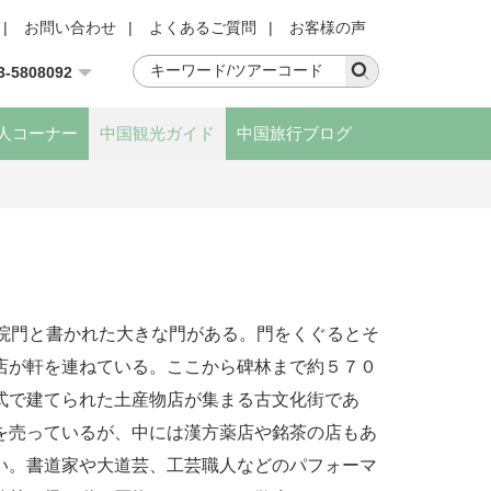
|
お問い合わせ
|
よくあるご質問
|
お客様の声
3-5808092
人コーナー
中国観光ガイド
中国旅行ブログ
書院門と書かれた大きな門がある。門をくぐるとそ
店が軒を連ねている。ここから碑林まで約５７０
式で建てられた土産物店が集まる古文化街であ
を売っているが、中には漢方薬店や銘茶の店もあ
い。書道家や大道芸、工芸職人などのパフォーマ