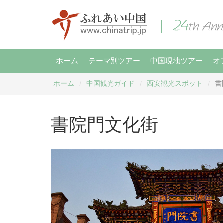
ホーム
テーマ別ツアー
中国現地ツアー
オ
ホーム
中国観光ガイド
西安観光スポット
書
/
/
/
書院門文化街