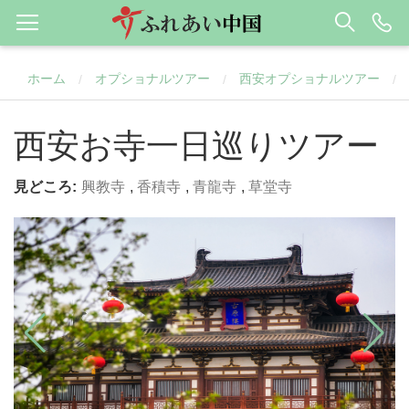
ホーム
オプショナルツアー
西安オプショナルツアー
/
/
/
西安お寺一日巡りツアー
見どころ:
興教寺
,
香積寺
,
青龍寺
,
草堂寺