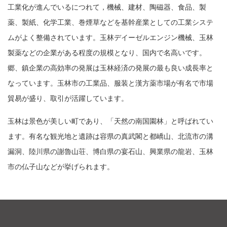
工業化が進んでいるにつれて，機械、建材、陶磁器、食品、製
薬、製紙、化学工業、巻煙草などを基幹産業としての工業システ
ムがよく整備されています。玉林デイーゼルエンジン機械、玉林
製薬などの企業がある程度の規模となり、国内で名高いです。
郷、鎮企業の高効率の発展は玉林経済の発展の最も良い成長率と
なっています。玉林市の工業品、服装と漢方薬市場が有名で市場
貿易が盛り、取引が活躍しています。
玉林は景色が美しい町であり、「天然の南国園林」と呼ばれてい
ます。有名な観光地と遺跡は容県の真武閣と都嶠山、北流市の溝
漏洞、陸川県の謝魯山荘、博白県の宴石山、興業県の龍岩、玉林
市の仏子山などが挙げられます。