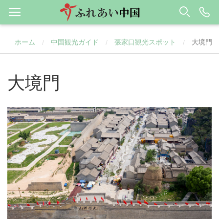
ホーム
中国観光ガイド
張家口観光スポット
大境門
/
/
/
大境門