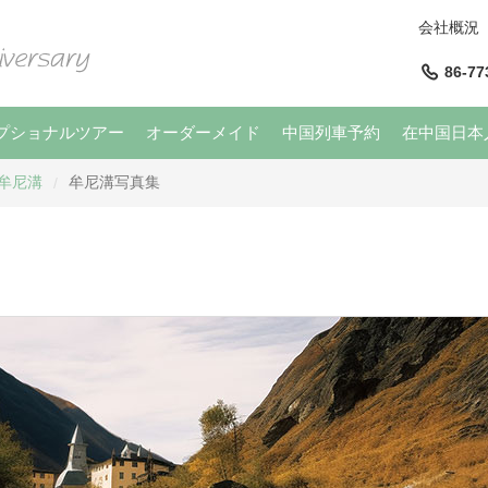
会社概況
86-77
プショナルツアー
オーダーメイド
中国列車予約
在中国日本
牟尼溝
牟尼溝写真集
/