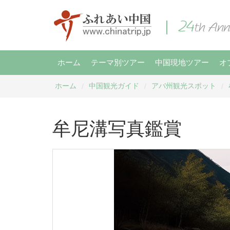
ホーム
テーマ別ツアー
中国現地ツアー
オ
ホーム
中国観光ガイド
アバ州観光スポット
/
/
/
牟尼溝写真鑑賞