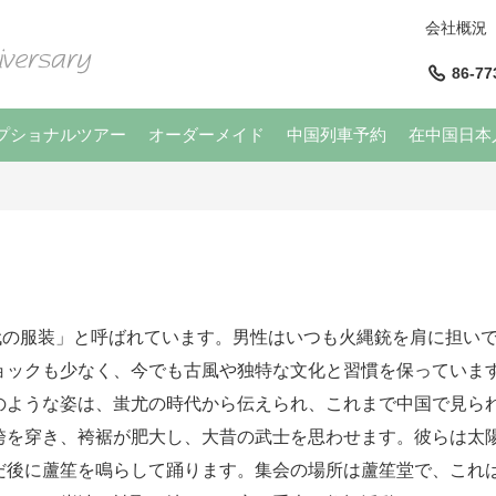
会社概況
86-77
プショナルツアー
オーダーメイド
中国列車予約
在中国日本
の服装」と呼ばれています。男性はいつも火縄銃を肩に担いで
ョックも少なく、今でも古風や独特な文化と習慣を保っていま
のような姿は、蚩尤の時代から伝えられ、これまで中国で見ら
袴を穿き、袴裾が肥大し、大昔の武士を思わせます。彼らは太
だ後に蘆笙を鳴らして踊ります。集会の場所は蘆笙堂で、これ