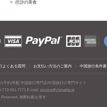
岜沙の美食
行よくある質問
|
お支払い方法のご案内
|
中国旅行条件書
の予約/手配 中国旅行専門店/中国旅行の専門サイト
3-581-7771 E-mail:
service@chinatrip.jp
hts Reserved. 無断転載を禁ず