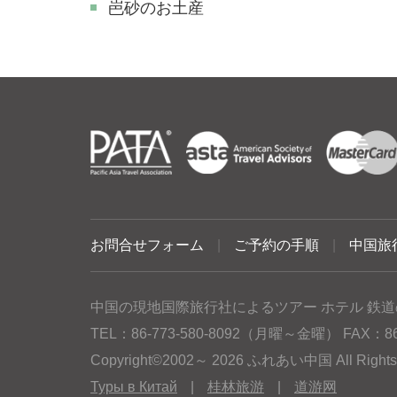
岜砂のお土産
お問合せフォーム
|
ご予約の手順
|
中国旅
中国の現地国際旅行社によるツアー ホテル 鉄道
TEL：86-773-580-8092（月曜～金曜） FAX：86-77
Copyright©2002～ 2026 ふれあい中国 All Rig
Туры в Китай
|
桂林旅游
|
道游网