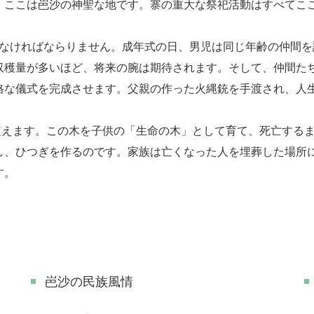
。ここは岜沙の神聖な地です。寨の重大な祭祀活動はすべてこ
行わなければならりません。成年式の日、男児は同じ年齢の仲間
収穫量が多いほど、将来の腕は期待されます。そして、仲間た
格な儀式を完成させます。父親の作った火縄銃を手渡され、人
えます。この木を子供の「生命の木」として育て、死亡するま
し、ひつぎを作るのです。家族は亡くなった人を埋葬した場所
す。
岜沙の民族風情