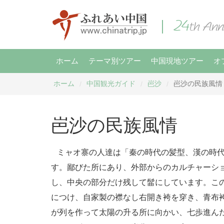
ホーム
テーマ別ツアー
中国現地ツアー
オ
ホーム
中国観光ガイド
岜沙
岜沙の民族風情
/
/
/
岜沙の民族風情
ミャオ寨の人達は「秦の時代の髪型、漢の時代
す。鄙びた所にあり、外部からのカルチャーシ
し、中央の部分だけ残して髷にしています。こ
につけ、自家製の襟なし右開き袴を穿き、青布
が列を作って太陽の升る所に向かい、七歩進ん