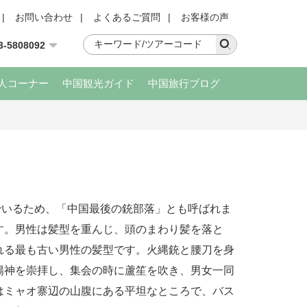
|
お問い合わせ
|
よくあるご質問
|
お客様の声
3-5808092
人コーナー
中国観光ガイド
中国旅行ブログ
いるため、「中国最後の銃部落」とも呼ばれま
す。男性は髪型を重んじ、頭のまわり髪を落と
れる最も古い男性の髪型です。火縄銃と腰刀を身
陽神を崇拝し、集会の時に蘆笙を吹き、男女一同
はミャオ寨辺の山腹にある平坦なところで、バス