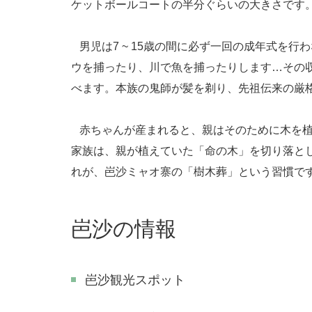
ケットボールコートの半分ぐらいの大きさです
男児は7 ~ 15歳の間に必ず一回の成年式を
ウを捕ったり、川で魚を捕ったりします…その
べます。本族の鬼師が髪を剃り、先祖伝来の厳
赤ちゃんが産まれると、親はそのために木を植
家族は、親が植えていた「命の木」を切り落と
れが、岜沙ミャオ寨の「樹木葬」という習慣で
岜沙の情報
岜沙観光スポット