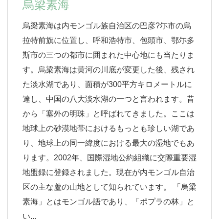
烏梁素海
烏梁素海は内モンゴル族自治区の巴彦?尓市の烏
拉特前旗に位置し、呼和浩特市、包頭市、鄂尓多
斯市の三つの都市に囲まれた中心地にも当たりま
す。烏梁素海は黄河の川底が変更した後、残され
た淡水湖であり、面積が300平方キロメートルに
達し、中国の八大淡水湖の一つと言われます。昔
から「塞外の明珠」と呼ばれてきました。ここは
地球上の砂漠地帯におけるもっとも珍しい湖であ
り、地球上の同一緯度における最大の湿地でもあ
ります。2002年、国際湿地公約組織に交際重要湿
地盟録に登録されました。現在が内モンゴル自治
区の主な蘆の山地として知られています。 「烏梁
素海」とはモンゴル語であり、「ポプラの林」と
い...