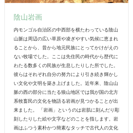
陰山岩画
内モンゴル自治区の中西部を横たわっている陰山
山脈は周辺の広い草原や凌ぎやすい気候に恵まれ
ることから、昔から地元民族にとってかけがえの
ない牧場でした。ここは先住民の時代から歴代に
わたる数多くの民族が生息したりした所でした。
彼らはそれぞれ自分の努力により引き続き輝かし
い文化や文明を築き上げました。近年来、陰山山
脈の西の部分に当たる狼山地区では我が国の北方
系牧畜民の文化を物語る岩画が見つかることが出
来ました。 「岩画」というのは岩肌に刻んだり彫
刻したりした絵や文字などのことを指します。岩
画はふつう素朴かつ簡素なタッチで古代人の文化