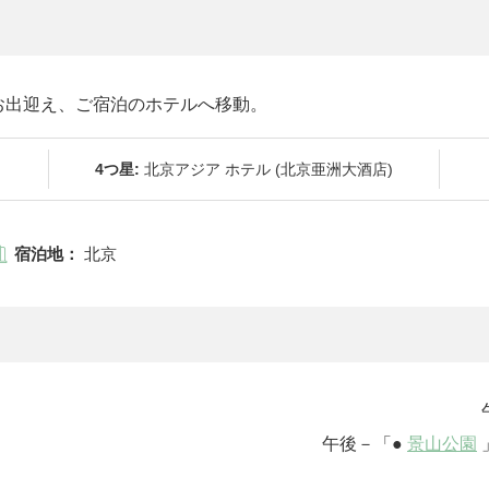
お出迎え、ご宿泊のホテルへ移動。
4つ星:
北京アジア ホテル (北京亜洲大酒店)
宿泊地：
北京
京観光 午前－
へご案内。 午後－「●
景山公園