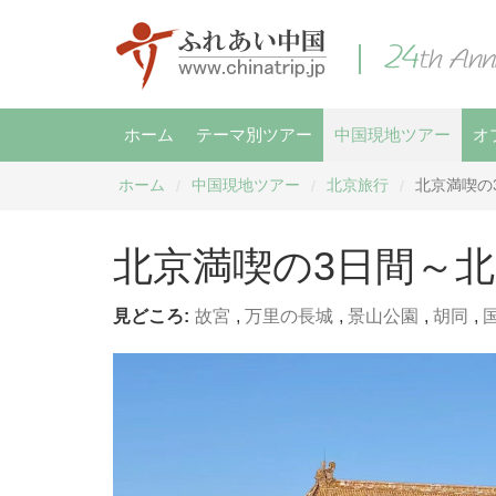
ホーム
テーマ別ツアー
中国現地ツアー
オ
ホーム
中国現地ツアー
北京旅行
北京満喫の
/
/
/
北京満喫の3日間～
見どころ:
故宮
,
万里の長城
,
景山公園
,
胡同
,