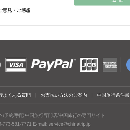
ご意見・ご感想
行よくある質問
|
お支払い方法のご案内
|
中国旅行条件書
の予約/手配 中国旅行専門店/中国旅行の専門サイト
3-581-7771 E-mail:
service@chinatrip.jp