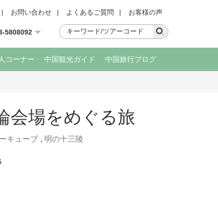
|
お問い合わせ
|
よくあるご質問
|
お客様の声
3-5808092
人コーナー
中国観光ガイド
中国旅行ブログ
輪会場をめぐる旅
ーキューブ
,
明の十三陵
6