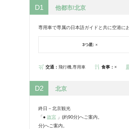
D1
他都市/北京
専用車で専属の日本語ガイドと共に空港に
3つ星:
×
交通：
飛行機,専用車
食事：
×
D2
北京
終日－北
「●
故宮
」(約90分)
分)へご案内。