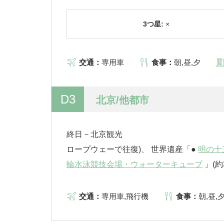
3つ星:
×
交通：
専用車
食事：
朝,昼,夕
D3
北京/他都市
終日－北京
ロープウェーで往復)、 世界遺産「●
明の十
輪水泳競技会場・ウォーターキューブ
」(
交通：
専用車,飛行機
食事：
朝,昼,