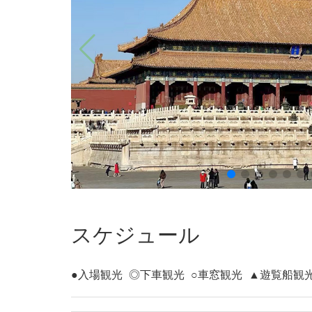
スケジュール
●入場観光
◎下車観光
○車窓観光
▲遊覧船観