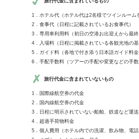
旅行代金に含まれているもの
1．ホテル代（ホテル代は2名様でツインルーム
2．食事代（日程に記載されているお食事代）
3．専用車利用料（初日の空港お出迎えから最
4．入場料（日程に掲載されている各観光地の
5．ガイド料（各地で付き添う日本語ガイド料金
6．手配手数料（ツアーの手配や変更などの手
旅行代金に含まれていないもの
1．国際線航空券の代金
2．国内線航空券の代金
3．日程に明示されていない船舶、鉄道など運
4．超過手荷物料金
5．個人費用（ホテル内での洗濯、飲み物、電