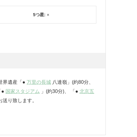
5つ星:
×
「●
万里の長城
八達嶺」(約80分、
「●
国家スタジアム
」(約30分)、 「●
北京五
にお送り致します。