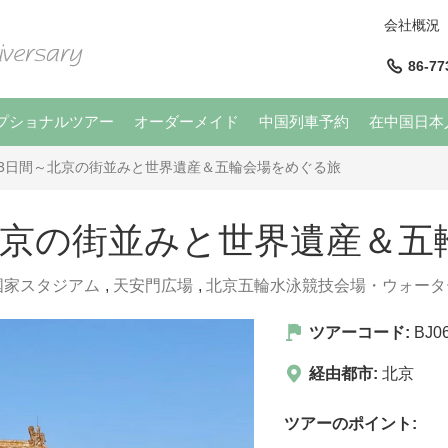
会社概況
86-77
プショナルツアー
オーダーメイド
中国列車予約
在中国日本
3日間～北京の街並みと世界遺産＆五輪会場をめぐる旅
北京の街並みと世界遺産＆五
国家スタジアム
,
天安門広場
,
北京五輪水泳競技会場・ウォータ
ツアーコード:
BJ0
経由都市:
北京
ツアーのポイント: