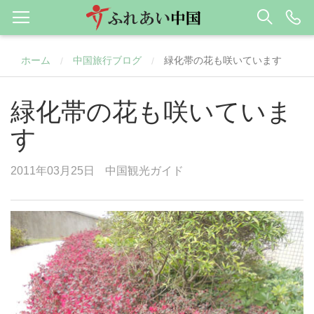
ホーム
中国旅行ブログ
緑化帯の花も咲いています
/
/
緑化帯の花も咲いていま
す
2011年03月25日
中国観光ガイド