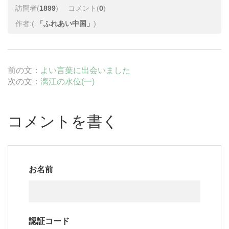
訪問者(
1899
)
コメント(
0
)
作者:(
「ふれあい中国」
)
前の文：
よい言葉に出会いました
次の文：
漓江の水位(一)
コメントを書く
お名前
認証コード