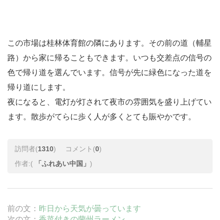
この市場は
桂林
体育館の隣にあります。その前の道（輔星
路）から家に帰ることもできます。いつも交差点の信号の
色で帰り道を選んでいます。信号が先に緑色になった道を
帰り道にします。
夜になると、電灯が灯されて夜市の雰囲気を盛り上げてい
ます。散歩がてらに歩く人が多くとても賑やかです。
訪問者(
1310
)
コメント(
0
)
作者:(
「ふれあい中国」
)
前の文：
昨日から天気が曇っています
次の文：
香菜付きの蘭州ラーメン