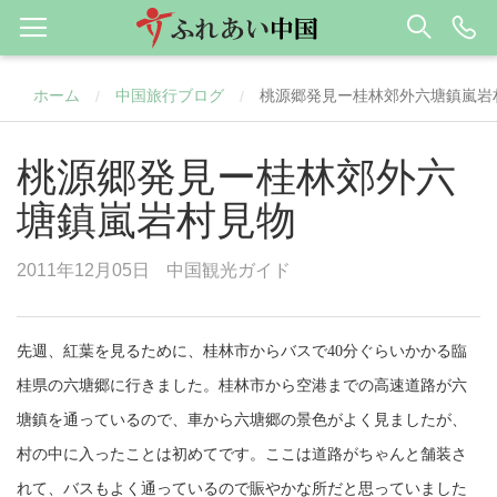
ホーム
中国旅行ブログ
桃源郷発見ー桂林郊外六塘鎮嵐岩
/
/
桃源郷発見ー桂林郊外六
塘鎮嵐岩村見物
2011年12月05日
中国観光ガイド
先週、紅葉を見るために、桂林市からバスで
40
分ぐらいかかる臨
桂県の六塘郷に行きました。
桂林市
から空港までの高速道路が六
塘鎮を通っているので、車から六塘郷の景色がよく見ましたが、
村の中に入ったことは初めてです。ここは道路がちゃんと舗装さ
れて、バスもよく通っているので賑やかな所だと思っていました