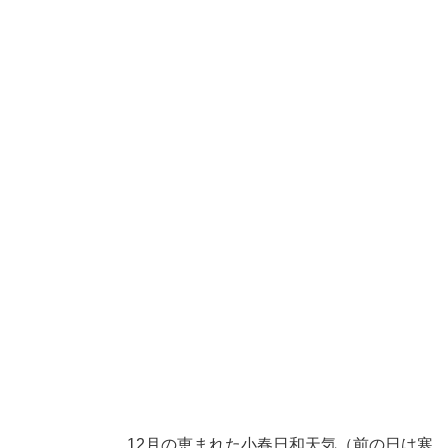
12月の恵まれた小春日和天気（前の日は寒