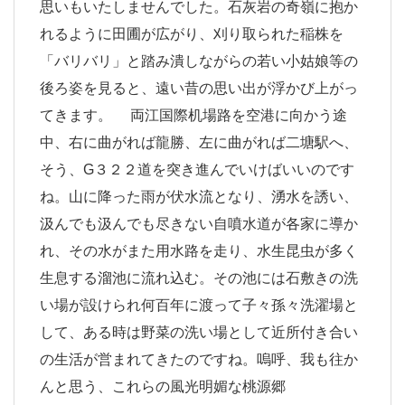
思いもいたしませんでした。石灰岩の奇嶺に抱か
れるように田圃が広がり、刈り取られた稲株を
「バリバリ」と踏み潰しながらの若い小姑娘等の
後ろ姿を見ると、遠い昔の思い出が浮かび上がっ
てきます。 両江国際机場路を空港に向かう途
中、右に曲がれば龍勝、左に曲がれば二塘駅へ、
そう、G３２２道を突き進んでいけばいいのです
ね。山に降った雨が伏水流となり、湧水を誘い、
汲んでも汲んでも尽きない自噴水道が各家に導か
れ、その水がまた用水路を走り、水生昆虫が多く
生息する溜池に流れ込む。その池には石敷きの洗
い場が設けられ何百年に渡って子々孫々洗濯場と
して、ある時は野菜の洗い場として近所付き合い
の生活が営まれてきたのですね。嗚呼、我も往か
んと思う、これらの風光明媚な桃源郷