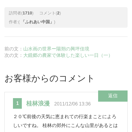
訪問者(
1710
)
コメント(
2
)
作者:(
「ふれあい中国」
)
前の文：
山水画の世界ー陽朔の興坪佳境
次の文：
大鏡郷の農家で体験した楽しい一日（一）
お客様からのコメント
返信
桂林浪漫
1
2011/12/06 13:36
２０℃前後の天気に恵まれての行楽まことによろ
しいですね。 桂林の郊外にこんな山里があるとは