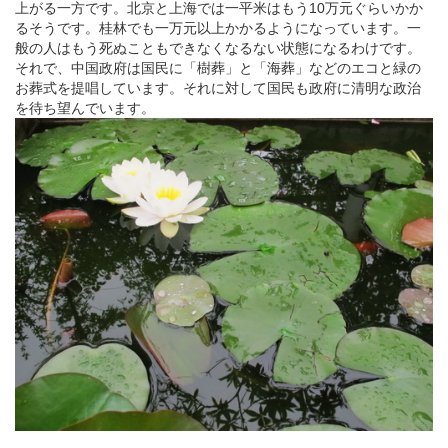
上がる一方です。北京と上海では一平米はもう10万元ぐらいかか
るそうです。桂林でも一万元以上かかるようになっています。一
般の人はもう死ぬこともできなくなるない状態になるわけです。
それで、中国政府は国民に「樹葬」と「海葬」などのエコと緑の
お葬式を提唱しています。それに対して国民も政府に清明な政治
を待ち望んでいます。