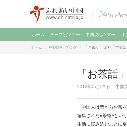
ホーム
テーマ別ツアー
中国現地ツアー
オ
ホーム
中国旅行ブログ
「お茶話」より「世間
/
/
「お茶話
2012年07月25日
中国
中国人は昔からお茶を飲
編集された«茶経»とい
生活に浸み込むことに至