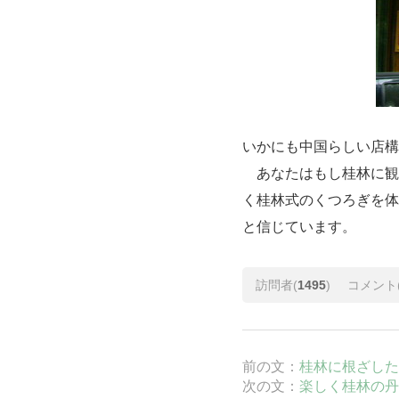
いかにも中国らしい店構
あなたはもし桂林に観
く桂林式のくつろぎを体
と信じています。
訪問者(
1495
)
コメント
前の文：
桂林に根ざした
次の文：
楽しく桂林の丹