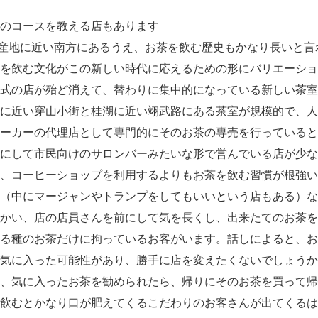
のコースを教える店もあります
地に近い南方にあるうえ、お茶を飲む歴史もかなり長いと言
を飲む文化がこの新しい時代に応えるための形にバリエーショ
式の店が殆ど消えて、替わりに集中的になっている新しい茶室
に近い穿山小街と桂湖に近い翊武路にある茶室が規模的で、人
ーカーの代理店として専門的にそのお茶の専売を行っていると
にして市民向けのサロンバーみたいな形で営んでいる店が少な
、コーヒーショップを利用するよりもお茶を飲む習慣が根強い
（中にマージャンやトランプをしてもいいという店もある）な
かい、店の店員さんを前にして気を長くし、出来たてのお茶を
る種のお茶だけに拘っているお客がいます。話しによると、お
気に入った可能性があり、勝手に店を変えたくないでしょうか
、気に入ったお茶を勧められたら、帰りにそのお茶を買って帰
飲むとかなり口が肥えてくるこだわりのお客さんが出てくるは