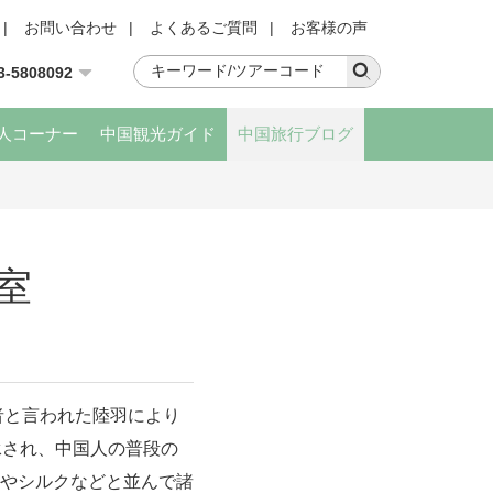
|
お問い合わせ
|
よくあるご質問
|
お客様の声
3-5808092
人コーナー
中国観光ガイド
中国旅行ブログ
室
者と言われた陸羽により
承され、中国人の普段の
やシルクなどと並んで諸