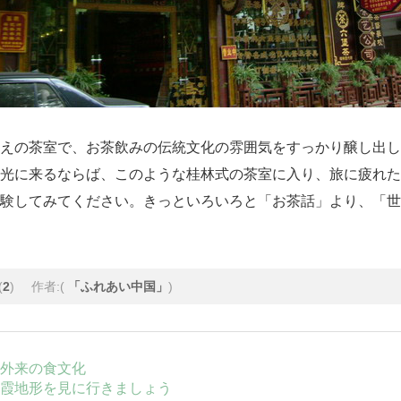
えの茶室で、お茶飲みの伝統文化の雰囲気をすっかり醸し出し
光に来るならば、このような桂林式の茶室に入り、旅に疲れた
験してみてください。きっといろいろと「お茶話」より、「世
(
2
)
作者:(
「ふれあい中国」
)
外来の食文化
霞地形を見に行きましょう