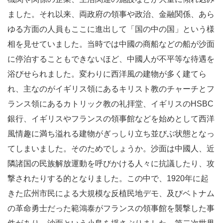
ました。それ以来、両政府の領事や政治、金融関係、あら
ゆる方面の人員もここに進出して「国の中の国」という様
相を見せていました。当時では中國の商船などの船が沙面
に停泊することもできないほど、中國人が不平等な待遇を
浴びせられました。変わりに西洋風の建物が多く建てら
れ、主なのがイギリス領にあるキリスト教のチャーチとフ
ランス領にあるカトリック教の礼拝堂、イギリスのHSBC
銀行、イギリスやフランスの領事館などを始めとして西洋
風情趣に満ち溢れる建物がぎっしり立ち並びぶ状態となっ
てしまいました。そのためでしょうか。沙面は中國人、近
隣諸国の民族解放運動を呼びかける人々に抗議したり、攻
撃されたりする的となりました。この中で、1920年に起
きた広州市民による大規模な反植民地デモ、及びベトナム
の革命勇士だった範鴻泰がフランスの領事館を襲撃した事