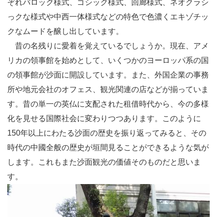
ぞれバロック様式、ゴシック様式、回廊様式、ネオクラシ
っクな様式や中西一体様式などの特色で色濃くエキゾチッ
クなムードを醸し出しています。
昔の名残りに愛着を覚えているでしょうか。現在、アメ
リカの領事館を始めとして、いくつかのヨーロッパ系の国
の領事館が沙面に開設しています。また、外国企業の事務
所や地元会社のオフェス、観光関連の店などが揃っていま
す。昔の単一の英仏に支配された租借時代から、今の多様
化を見せる国際社会に変わりつつあります。このように
150年以上にわたる沙面の歴史を振り返ってみると、その
時代の中國全般の歴史が垣間見ることができるような気が
します。これもまた沙面観光の価値そのものだと思いま
す。