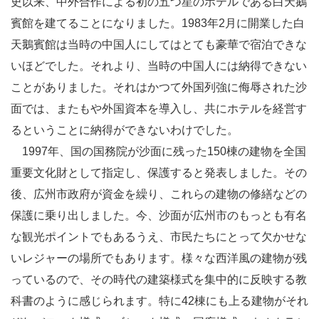
史以来、中外合作による初の五つ星のホテルである白天鵝
賓館を建てることになりました。1983年2月に開業した白
天鵝賓館は当時の中国人にしてはとても豪華で宿泊できな
いほどでした。それより、当時の中国人には納得できない
ことがありました。それはかつて外国列強に侮辱された沙
面では、またもや外国資本を導入し、共にホテルを経営す
るということに納得ができないわけでした。
1997年、国の国務院が沙面に残った150棟の建物を全国
重要文化財として指定し、保護すると発表しました。その
後、広州市政府が資金を繰り、これらの建物の修繕などの
保護に乗り出しました。今、沙面が広州市のもっとも有名
な観光ポイントでもあるうえ、市民たちにとって欠かせな
いレジャーの場所でもあります。様々な西洋風の建物が残
っているので、その時代の建築様式を集中的に反映する教
科書のように感じられます。特に42棟にも上る建物がそれ