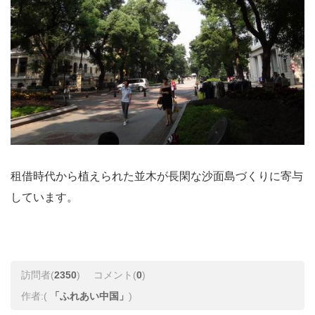
租借時代から植えられた並木が長閑な沙面島づくりに寄与
しています。
訪問者(
2350
)
コメント(
0
)
作者:(
「ふれあい中国」
)