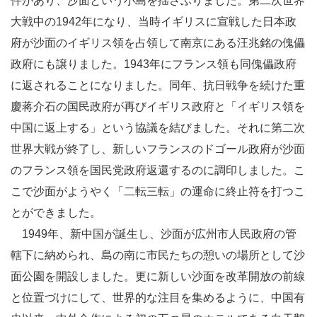
件があり、沙面という小島を揺さぶりました。第二次世界
大戦中の1942年になり、当時イギリスに宣戦した日本政
府が沙面のイギリス領を占領して南京にある汪兆銘の傀儡
政府にも譲りました。1943年にフランス領も同傀儡政府
に返されることになりました。同年、抗日戦争を続けた重
慶蒋介石の国民政府が再びイギリス政府と「イギリス領を
中国に返上する」という協議を結びました。それに第二次
世界大戦が終了し、新しいフランスのドゴール政府が沙面
のフランス領を国民党政府返還するのに調印しました。こ
こで沙面がようやく「二転三転」の運命に終止符を打つこ
とができました。
1949年、新中国が誕生し、沙面が広州市人民政府の管
轄下に納められ、島の南に市民たちの憩いの場所として沙
面公園を開設しました。更に新しい沙面を改革開放の前線
と位置づけにして、世界的な注目を集めるように、中国有