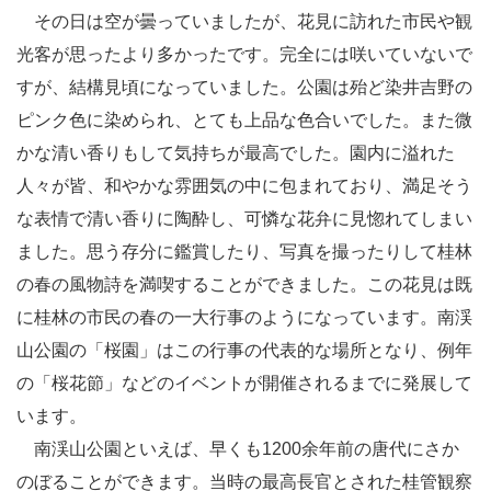
その日は空が曇っていましたが、花見に訪れた市民や観
光客が思ったより多かったです。完全には咲いていないで
すが、結構見頃になっていました。公園は殆ど染井吉野の
ピンク色に染められ、とても上品な色合いでした。また微
かな清い香りもして気持ちが最高でした。園内に溢れた
人々が皆、和やかな雰囲気の中に包まれており、満足そう
な表情で清い香りに陶酔し、可憐な花弁に見惚れてしまい
ました。思う存分に鑑賞したり、写真を撮ったりして桂林
の春の風物詩を満喫することができました。この花見は既
に桂林の市民の春の一大行事のようになっています。南渓
山公園の「桜園」はこの行事の代表的な場所となり、例年
の「桜花節」などのイベントが開催されるまでに発展して
います。
南渓山公園といえば、早くも1200余年前の唐代にさか
のぼることができます。当時の最高長官とされた桂管観察