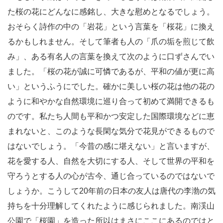
た桜の花にどんなに感銘し、大きな慰めとなるでしょう。
おそらく詩作の中の「岩花」という言葉を「桜花」に換え
るかもしれません。そして筆者も人の「爪の垢を煎じて飲
み」、ある有名人の言葉を換えて次のように口ずさんでい
ました。「桜の花が誠に可憐であるが、平和の値が更に高
い」というふうにでした。確かに美しい桜の花は他の花の
ように和やかな自然環境に巡り合って初めて満開できるも
のです。私たち人間も平和かつ安定した国際環境などに恵
まれないと、このような長閑な気分で花見ができるもので
はないでしょう。「今昔の感に堪えない」と言いますが、
花を愛する人、自然を大切にする人、そして世界の平和を
守ろうとする人の心が古今、通じ合っているのではないで
しょうか。こうして20年前の日本の友人は唐代の李渤の気
持ちを十分理解してくれたように感じられました。南渓山
公園で「桜園」を造った所以はまさにここにあるのではと