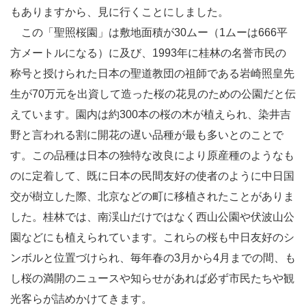
もありますから、見に行くことにしました。
この「聖照桜園」は敷地面積が30ムー（1ムーは666平
方メートルになる）に及び、1993年に桂林の名誉市民の
称号と授けられた日本の聖道教団の祖師である岩崎照皇先
生が70万元を出資して造った桜の花見のための公園だと伝
えています。園内は約300本の桜の木が植えられ、染井吉
野と言われる割に開花の遅い品種が最も多いとのことで
す。この品種は日本の独特な改良により原産種のようなも
のに定着して、既に日本の民間友好の使者のように中日国
交が樹立した際、北京などの町に移植されたことがありま
した。桂林では、南渓山だけではなく西山公園や伏波山公
園などにも植えられています。これらの桜も中日友好のシ
ンボルと位置づけられ、毎年春の3月から4月までの間、も
し桜の満開のニュースや知らせがあれば必ず市民たちや観
光客らが詰めかけてきます。