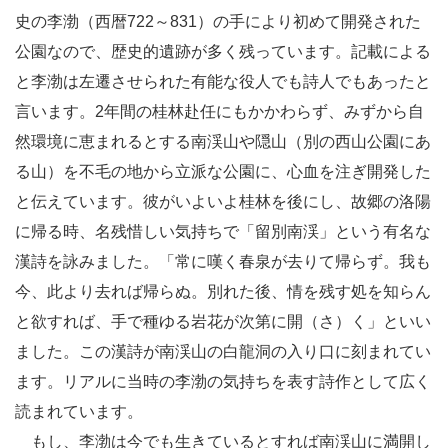
史の李渤（西暦722～831）の手により初めて開発された
公園なので、歴史的遺跡が多く残っています。記載による
と李渤は左遷させられた有能な役人でも詩人でもあったと
言います。2年間の桂林赴任にもかかわらず、みずから自
然環境に恵まれるとする南渓山や隠山（別の西山公園にあ
る山）を不毛の地から立派な公園に、心血を注ぎ開発した
と伝えています。彼がいよいよ桂林を後にし、故郷の洛陽
に帰る時、名残惜しい気持ちで「留別南渓」という有名な
漢詩を詠みました。「常に嘆く春泉が去りて帰らず。我も
今、此より去れば帰らぬ。別れた後、情を残す処を知らん
と欲すれば、手で種ゆる岩花が次第に開（さ）く」といい
ました。この漢詩が南渓山の白龍洞の入り口に刻まれてい
ます。リアルに当時の李渤の気持ちを表す詩作として広く
読まれています。
もし、李渤は今でも生きているとすれば南渓山に満開し