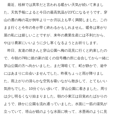
最近、桂林では異常だと言われる暖かい天気が続いて来まし
た。天気予報によると今日の最高気温が
23
℃になるそうです。穿
山の麓の梅の花が例年より一か月以上も早く満開しました。この
まま行くと今年の冬が早く終わるかもしれません。暖冬は寒がり
屋の私には嬉しいことですが、来年の農業生産には不利だから、
やはり農家にいいように少し寒くなるようとお祈りします。
昨日、友達の韓さんと穿山公園へ梅の花見に行くと約束したの
で、今朝の
7
時に彼の家の近くの信号機の所に会合してから一緒に
穿山公園の方へ向かいました。まだ薄暗くて、町が静かで、途中
にはあまりに出会いませんでした。昨夜ちょっと雨が降りまし
た。雨上がりの清らかな空気を吸いながら散歩して、とてもいい
気持ちでした。
10
分ぐらい歩いて、穿山公園に着きました。周り
は少し明るくなり始まりました。朝の小東江は目覚めたばかりの
ようで、静かに公園を流れ通っていました。水面に一筋の湯気が
立っていて、塔山が鏡のような水面に映って、水墨画のように見