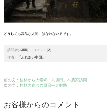
どうしても高品な人間にはなれない男です。
訪問者(
1355
)
コメント(
2
)
作者:(
「ふれあい中国」
)
前の文：
桂林から大鏡郷「九塊田」へ農家訪問
次の文：
桂林の春節の風習―走財路
お客様からのコメント