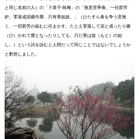
と同じ名前の人）の「
卜算子
‧
咏梅
」の「
無意苦爭春、一任群芳
妒。零落成泥碾作塵、只有香如故。」（ひたすら春を争う意無
く、一切群芳の妬むに任まかす。たとえ零落して泥と成ったり碾
（ひ）かれて塵となったりしても、只だ香は故（もと）の如
し。）という詩を詠むと人間だって同じことではないでしょうか
と釈然しました。