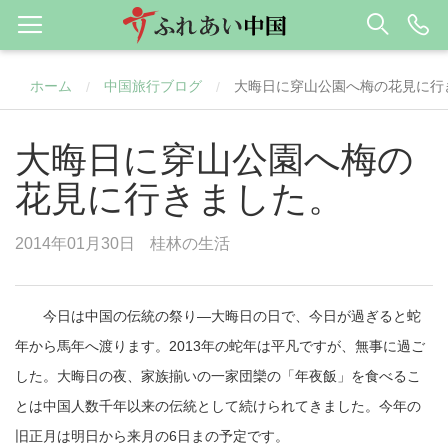
ホーム
中国旅行ブログ
大晦日に穿山公園へ梅の花見に行
/
/
大晦日に穿山公園へ梅の
花見に行きました。
2014年01月30日
桂林の生活
今日は中国の伝統の祭り―大晦日の日で、今日が過ぎると蛇
年から馬年へ渡ります。
2013
年の蛇年は平凡ですが、無事に過ご
した。大晦日の夜、家族揃いの一家団欒の「年夜飯」を食べるこ
とは中国人数千年以来の伝統として続けられてきました。今年の
旧正月は明日から来月の
6
日まの予定です。