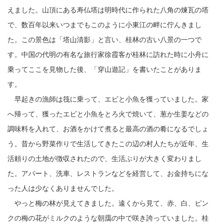
えました。山頂にある寿仏塔は明時代に作られた八角の煉瓦の塔
で、数百年以来いつまでもこのように小東江の畔に佇んきまし
た。この景色は「塔山清影」と言い、桂林の古い八景の一つで
す。中国の代明の有名な旅行家徐霞客が桂林に訪れた時に小舟に
乗ってここを見物した後、「穿山遊記」を書いたことがありま
す。
早起きの漁師は筏に乗って、エビと小魚を獲っていました。家
へ帰って、獲ったエビと小魚をとろ火で焼いて、葱か生姜などの
調味料を入れて、お酒をかけて煮ると最高の酒の肴になるでしょ
う。昔から野菜作りで生活してきたこの辺の村人たちが近年、生
活頼りの土地が徴収されたので、生活ぶりが大きく変わりまし
た。アパート、洗車、レストランなどを経営して、お金持ちにな
った人は少なくありませんでした。
やっと梅の林が見えてきました。遠くから見て、赤、白、ピン
クの梅の花がミルクのような朝靄の中で咲き誇っていました。桂