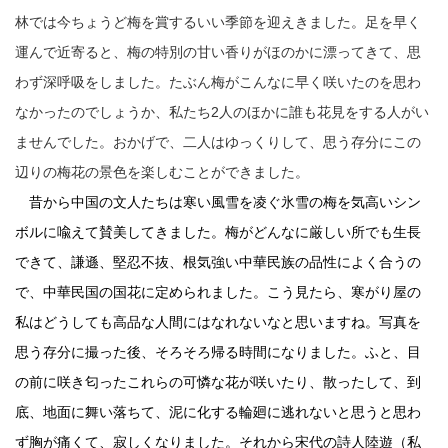
林では今ちょうど梅を賞するいい季節を迎えきました。足を早く
運んで近寄ると、梅の特別の甘い香りがほのかに漂ってきて、思
わず深呼吸をしました。たぶん梅がこんなに早く咲いたのを思わ
なかったのでしょうか、私たち
2
人のほかに誰も花見をする人がい
ませんでした。おかげで、二人はゆっくりして、思う存分にこの
辺りの梅花の景色を楽しむことができました。
昔から中国の文人たちは寒い風雪を凌ぐ氷雪の梅を気高いシン
ボルに喩えて賛美してきました。梅がどんなに厳しい所でも生長
できて、謙遜、
堅忍不抜、
根気強い中華民族の品性によく合うの
で、中華民国の国花に定められました。こう見たら、寒がり屋の
私はどうしても高品な人間にはなれないなと思いますね。写真を
思う存分に撮った後、そろそろ帰る時間になりました。ふと、目
の前に咲き匂ったこれらの可憐な花が咲いたり、散ったして、到
底、地面に舞い落ちて、泥に化する輪廻に逃れないと思うと思わ
ず胸が痛くて、寂しくなりました。それから宋代の詩人陸遊（私