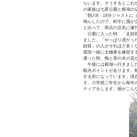
らいます。そうするとこれ
の家族は七星公園と榕湖の
「朝の8：18分ジャスト
鳴らしたので、町中に靄が
と比べて、商店の店先に爆
公園に入った時、「走財路
ました。「やっぱり遅かっ
財路」の人がそれほど多く
普段一緒に太極拳を練習す
通った時、梅と茶の木の花
午後には榕湖へ行きました
観光ポイントがあります。
する所になっています。現
す。小学校二年生から毎年
ティアをします。娘がこん