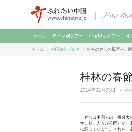
ホーム
テーマ別ツアー
中国現地ツアー
オ
ホーム
中国旅行ブログ
桂林の春節の風習―走
/
/
桂林の春
2014年02月03日
桂林
春節は中国人の一番盛大の
す。朝、人々が公園とか、
に願っています。それを「