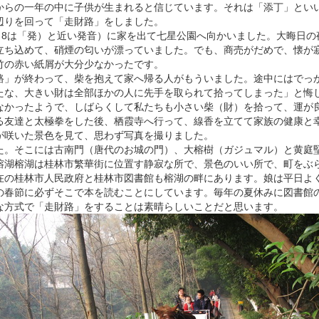
からの一年の中に子供が生まれると信じています。それは「添丁」とい
辺りを回って「走財路」をしました。
に（8は「発）と近い発音）に家を出て七星公園へ向かいました。大晦日
立ち込めて、硝煙の匂いが漂っていました。でも、商売がだめで、懐が
竹の赤い紙屑が大分少なかったです。
」が終わって、柴を抱えて家へ帰る人がもういました。途中にはでっ
たな、大きい財は全部ほかの人に先手を取られて拾ってしまった」と悔
なかったようで、しばらくして私たちも小さい柴（財）を拾って、運が
る友達と太極拳をした後、栖霞寺へ行って、線香を立てて家族の健康と
が咲いた景色を見て、思わず写真を撮りました。
。そこには古南門（唐代のお城の門）、大榕樹（ガジュマル）と黄庭
榕湖榕湖は桂林市繁華街に位置す静寂な所で、景色のいい所で、町をぶ
在の桂林市人民政府と桂林市図書館も榕湖の畔にあります。娘は平日よ
の春節に必ずそこで本を読むことにしています。毎年の夏休みに図書館
な方式で「走財路」をすることは素晴らしいことだと思います。