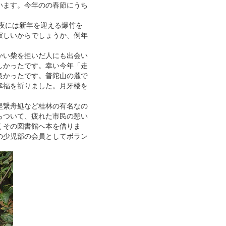
います。今年のの春節にうち
の夜には新年を迎える爆竹を
寂しいからでしょうか、例年
かい柴を担いだ人にも出会い
しかったです。幸い今年「走
良かったです。普陀山の麓で
幸福を祈りました。月牙楼を
堅繋舟処など桂林の有名なの
らついて、疲れた市民の憩い
くその図書館へ本を借りま
の少児部の会員としてボラン