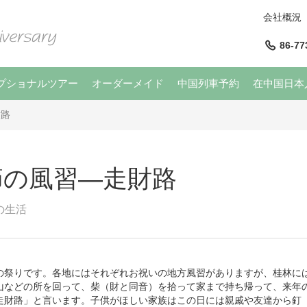
会社概況
86-77
プショナルツアー
オーダーメイド
中国列車予約
在中国日本
財路
節の風習―走財路
の生活
祭りです。各地にはそれぞれお祝いの地方風習がありますが、桂林に
山などの所を回って、柴（財と同音）を拾って家まで持ち帰って、来年
走財路」と言います。子供がほしい家族はこの日には親戚や友達から釘