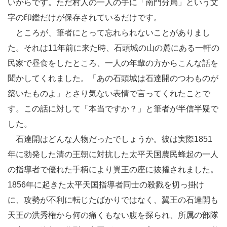
いからです。ただ村人の一人の手に「南門分局」という文
字の印鑑だけが保存されているだけです。
ところが、筆者にとって忘れられないことがありまし
た。それは11年前に来た時、石頭城の山の麓にある一軒の
民家で昼食をしたところ、一人の年輩の方からこんな話を
聞かしてくれました。「あの石頭城は石達開のつわものが
築いたものよ」とさり気ない表情で言ってくれたことで
す。この話に対して「本当ですか？」と筆者が半信半疑で
した。
石達開はどんな人物だったでしょうか。彼は実際1851
年に勃発した清の王朝に対抗した太平天国農民蜂起の一人
の指導者で優れた手柄により翼王の座に抜擢されました。
1856年に起きた太平天国指導者同士の殺戮を切っ掛け
に、攻勢が不利に転じたばかりではなく、翼王の石達開も
天王の洪秀権から何の痛くもない腹を探られ、所属の部隊