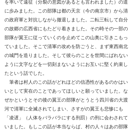
を率いて遠征（分裂の意図があるとも言われました）の道
に歩みました。この部隊は都の天京（今の南京市）から清
の政府軍と対抗しながら撤退しました。二転三転して自分
の故郷の広西省にもたどり着きました。その時その一部の
部隊が翼王に従っていくのを止めてこの山奥に引きこもっ
ていました。そこで清軍の攻めを防ごうと、まず東西南北
の城門を造りました。そして彼らのことを世間にばれない
ように文字などを一切刻まないようにお互いに堅く約束し
たという話でした。
筆者は村人のこの話がどれほどの信憑性があるのかはい
いとして実在のことであってほしいと願っていました。な
ぜかというとその後の翼王の部隊がとうとう四川省の大渡
河で清軍に全滅されてしまい、さすがの翼王も悲惨にも
「凌遅」（人体をバラバラにする刑罰）の刑に会わされて
いました。もしこの話が本当ならば、村の人々はあの部隊