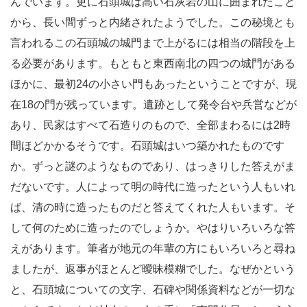
んでいます。更に石頭城は
高い石灰岩の山に囲まれたこと
から、長い間ずっと内緒されたようでした。この秘境とも
言われるこの石頭城の城門まで上がるには相当の階段を上
る必要があります。もともと東西南北の四つの城門がある
ほかに、最初24の小さい門もあったということですが、現
在18の門が残っています。遺跡として発令台や兵営などが
あり、民家はすべて石造りのもので、全部まわるには2時
間ほどかかるそうです。石頭城はいつ築かれたものです
か。ずっと謎のようなものであり、はっきりした答えがま
だないです。人によって明の時代に造ったという人もいれ
ば、清の時に造ったものだと答えてくれた人もいます。そ
して何のために造ったのでしょうか。やはりいろいろな答
えがあります。筆者が地元の年輩の方にもいろいろと尋ね
ましたが、返事がほとんど曖昧模糊でした。なぜかという
と、石頭城についての文字、石碑や関係資料などが一切な