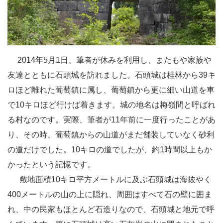
2014年5月1日、筆者が休みを利用し、またもや家族や
友達とともに石頭城を訪れました。石頭城は桂林から39キ
ロほど離れた葡萄鎮に属し、葡萄鎮から更に細い山道を車
で10キロほど行けば着きます。城の地名は梅嶺間と呼ばれ
る村なのです。実際、筆者が11年前に一度行ったことがあ
り、その時、葡萄鎮からの山道がまだ舗装していなく砂利
の道だけでした。10キロの道でしたが、約1時間以上もか
かったという記憶です。
敷地面積10キロ平方メートルに及ぶ石頭城は海抜やく
400メートルの山の上に隠れ、周囲はすべて石の壁に囲ま
れ、中の民家もほとんど石造りなので、石頭城と地元で呼