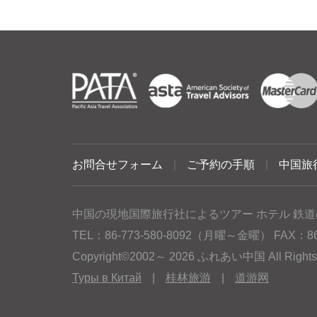
お問合せフォーム
|
ご予約の手順
|
中国旅
中国の現地国際旅行社によるツアー ホテル 鉄道
TEL：86-773-580-8092（月曜～金曜） FAX：86-77
Copyright©2002～ 2026 ふれあい中国 All Rig
Туры в Китай
|
桂林旅游
|
道游网