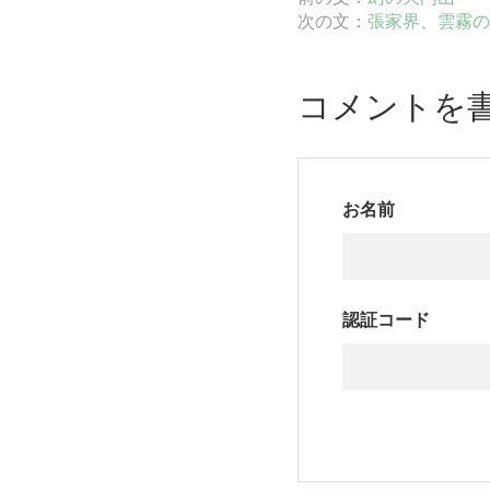
次の文：
張家界、雲霧の
コメントを
お名前
認証コード