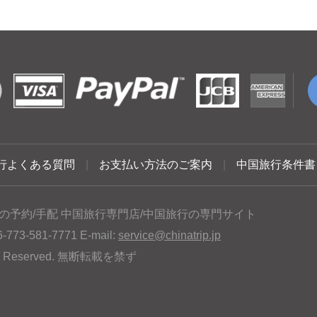
行よくある質問
|
お支払い方法のご案内
|
中国旅行条件書
の予約/手配 中国旅行専門店/中国旅行の専門サイト
3-581-7771 E-mail:
service@chinatrip.jp
hts Reserved. 無断転載を禁ず