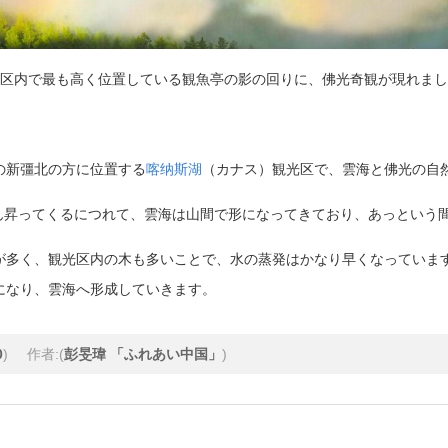
区内で最も高く位置している
観
魚亭の影の回りに、
佛光奇観が現れまし
の新彊北の方に位置する
喀纳斯
湖
（
カナス）観光区で、雲海と佛光の自
昇ってくるにつれて、雲海は山間で形になってきており、あっという
が多く、観光区内の木も多いことで、水の蒸発はかなり早くなっていま
になり、雲海へ形成していきます。
0
)
作者:(
彭旻瑋 「ふれあい中国」
)