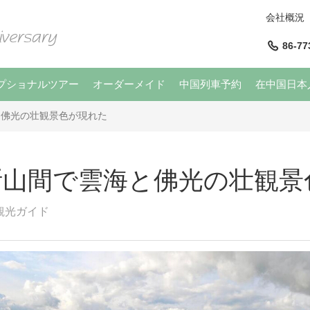
会社概況
86-77
プショナルツアー
オーダーメイド
中国列車予約
在中国日本
と佛光の壮観景色が現れた
斯山間で雲海と佛光の壮観景
観光ガイド