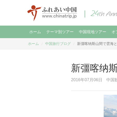
ホーム
テーマ別ツアー
中国現地ツアー
オ
ホーム
中国旅行ブログ
新彊喀纳斯山間で雲海
/
/
新彊喀纳
2016年07月06日
中国