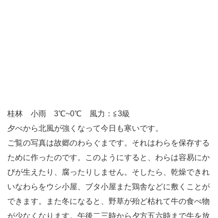
桂林 小雨 3℃~0℃ 風力：≦3級
夕べから北風が強くなって今日も寒いです。
ご覧の写真は故郷のわらぐまです。それはわらを保存する
ために作ったのです。このようにすると、わらは容易にか
びが生えたり、腐ったりしません。そしたら、乾燥できれ
いなわらをウシ小屋、ブタ小屋また鶏舎などに敷くことが
できます。また冬になると、野草が殆ど枯れて牛の食べ物
が少なくなります。午後二三時から夕方五六時まで牛を放