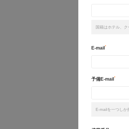
国籍はホテル、ク
*
E-mail
*
予備E-mail
E-mailを一つ