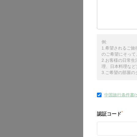
例:
1.希望されるご
のご希望にそって
2.お客様の日常
理、日本料理など
3.ご希望の部屋
中国旅行条件書(
*
認証コード