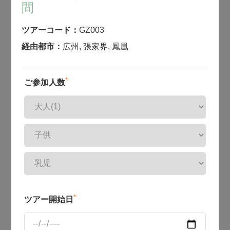
間
ツアーコード：
GZ003
経由都市：
広州
,
張家界
,
鳳凰
*
ご参加人数
*
ツアー開始日