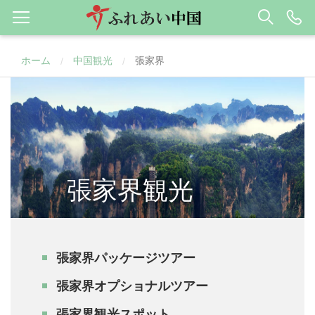
ホーム
中国観光
張家界
/
/
張家界観光
張家界パッケージツアー
張家界オプショナルツアー
張家界観光スポット