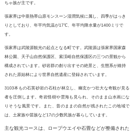
ちゃ族が主です。
張家界は中亜熱帯山原モンスーン湿潤気候に属し、四季がはっき
りとしており、年平均気温が17℃、年平均降水量が1400ミリで
す。
張家界は武陵源観光の起点となる町です。武陵源は張家界国家森
林公園、天子山自然保護区、索渓峪自然保護区の三つの景観から
構成されています。砂岩群の創り出すその絶景と、生態系が維持
された原始林により世界自然遺産に登録されています。
3103本もの石英砂岩の石柱が林立し、幽玄かつ壮大な奇観が見る
者を圧倒します。奇岩怪樹や雲海も見られ、そのまま山水画にな
りそうな風景です。また、昔のままの自然が残されたこの地域で
は、土家族や苗族など17の少数民族が暮らしています。
主な観光コースは、ロープウエイや石畳などが整備された