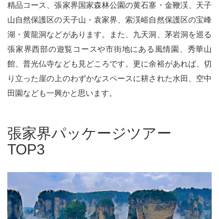
精品コース、張家界国家森林公園の黄石寨・金鞭渓、天子
山自然保護区の天子山・袁家界、索渓峪自然保護区の宝峰
湖・黄龍洞などがあります。また、九天洞、茅岩洞を巡る
張家界西部の遊覧コースや市街地にある風情園、秀華山
館、普光仏寺なども見どころです。更に余裕があれば、切
り立った崖の上のわずかなスペースに耕された水田、空中
田園なども一興かと思います。
張家界パッケージツアー
TOP3