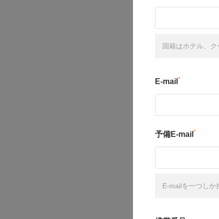
国籍はホテル、ク
*
E-mail
*
予備E-mail
E-mailを一つ