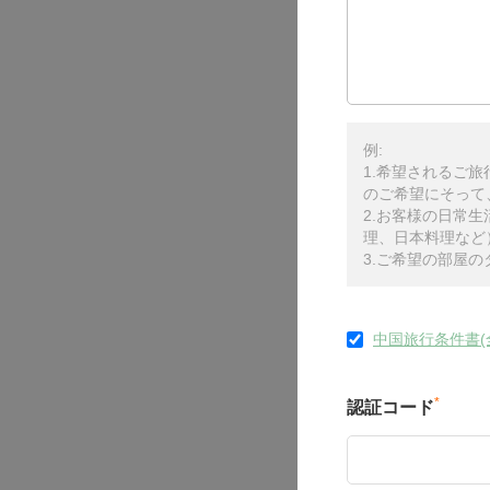
例:
1.希望されるご
のご希望にそって
2.お客様の日常
理、日本料理など
3.ご希望の部屋
中国旅行条件書(
*
認証コード