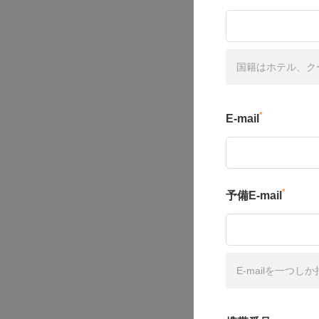
国籍はホテル、ク
*
E-mail
*
予備E-mail
E-mailを一つ