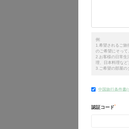
例:
1.希望されるご
のご希望にそって
2.お客様の日常
理、日本料理など
3.ご希望の部屋
中国旅行条件書(
*
認証コード