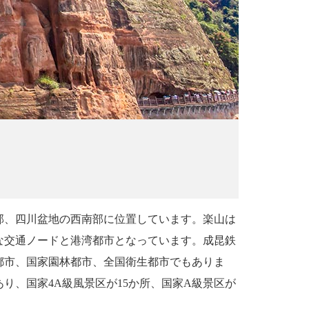
部、四川盆地の西南部に位置しています。楽山は
な交通ノードと港湾都市となっています。成昆鉄
都市、国家園林都市、全国衛生都市でもありま
あり、国家
4A
級風景区が
15
か所、国家
A
級景区が