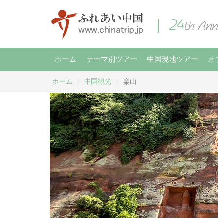
ホーム
テーマ別ツアー
中国現地ツアー
オ
ホーム
中国観光
楽山
/
/