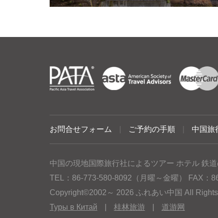
お問合せフォーム
|
ご予約の手順
|
中国旅
中国の現地国際旅行社によるツアー ホテル 鉄道
TEL：86-773-580-8092（月曜～金曜） FAX：86-77
Copyright©2002～ 2026 ふれあい中国 All Rig
Туры в Китай
|
桂林旅游
|
道游网