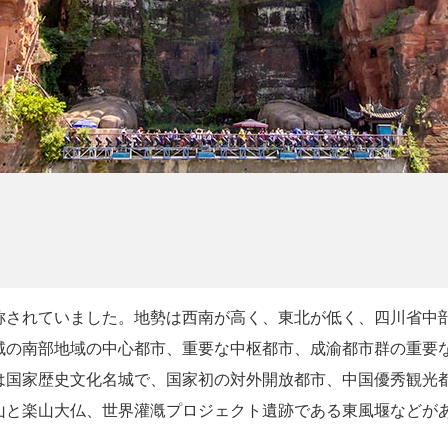
称されていました。地勢は西南が高く、東北が低く、四川省中
域の南部地域の中心都市、重要な中枢都市、成渝都市群の重要
は国家歴史文化名城で、国家初の対外開放都市、中国優秀観光
山と楽山大仏、世界灌漑プロジェクト遺跡である東風堰などが