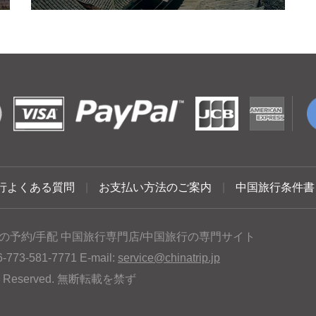
行よくある質問
|
お支払い方法のご案内
|
中国旅行条件書
の予約/手配 中国旅行専門店/中国旅行の専門サイト
3-581-7771 E-mail:
service@chinatrip.jp
hts Reserved. 無断転載を禁ず