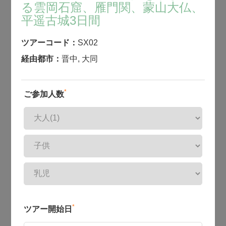
る雲岡石窟、雁門関、蒙山大仏、
平遥古城3日間
ツアーコード：
SX02
経由都市：
晋中
,
大同
*
ご参加人数
*
ツアー開始日