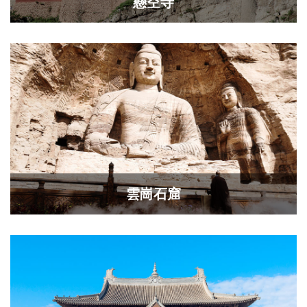
懸空寺
雲崗石窟