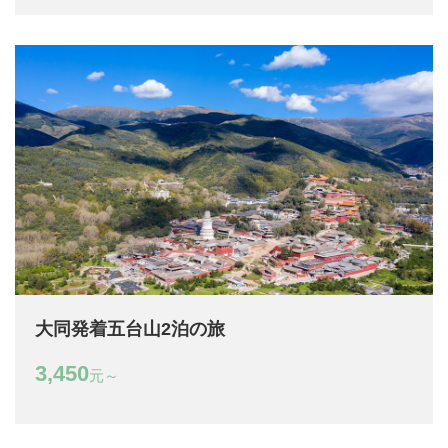
大同発着五台山2泊の旅
3,450
元～