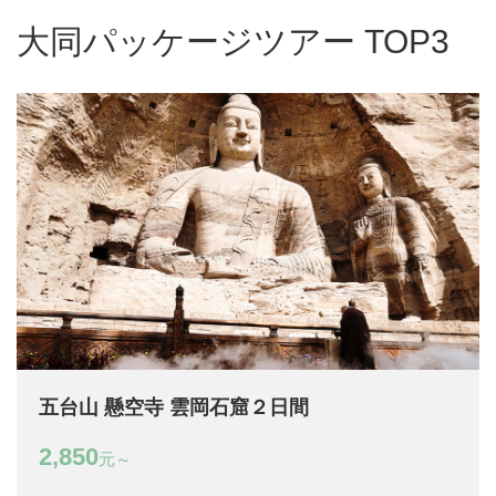
大同パッケージツアー TOP3
五台山 懸空寺 雲岡石窟２日間
2,850
元～