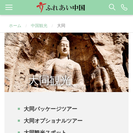
ホーム
中国観光
大同
/
/
大同観光
大同パッケージツアー
大同オプショナルツアー
大同観光スポット