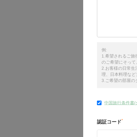
例:
1.希望されるご
のご希望にそって
2.お客様の日常
理、日本料理など
3.ご希望の部屋
中国旅行条件書(
*
認証コード