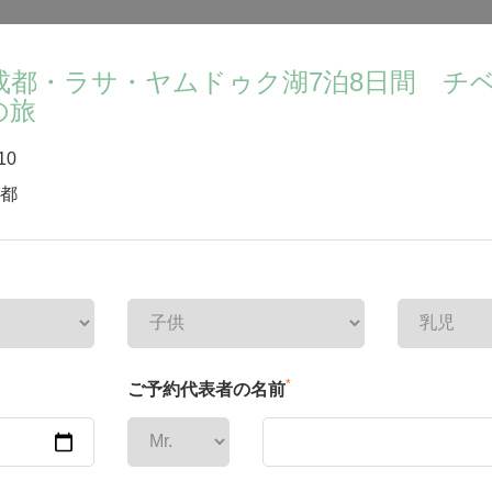
成都・ラサ・ヤムドゥク湖7泊8日間 チ
の旅
10
都
*
ご予約代表者の名前