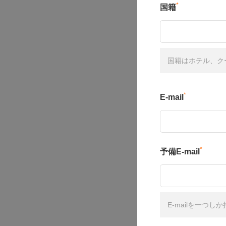
*
国籍
国籍はホテル、ク
*
E-mail
*
予備E-mail
E-mailを一つ