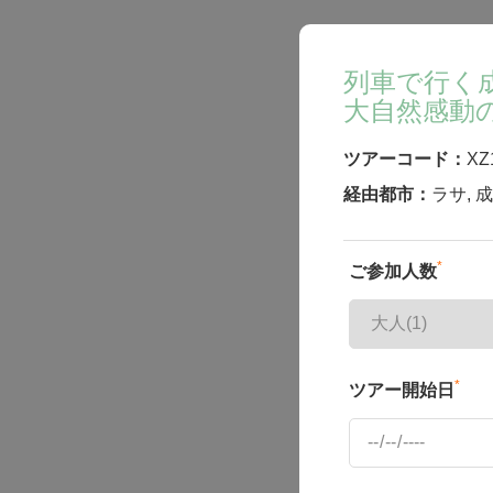
列車で行く
大自然感動
ツアーコード：
XZ
経由都市：
ラサ
,
成
*
ご参加人数
*
ツアー開始日