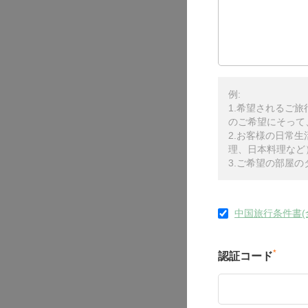
例:
1.希望されるご
のご希望にそって
2.お客様の日常
理、日本料理など
3.ご希望の部屋
中国旅行条件書(
*
認証コード