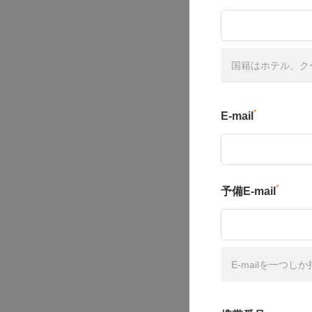
国籍はホテル、ク
*
E-mail
*
予備E-mail
E-mailを一つ