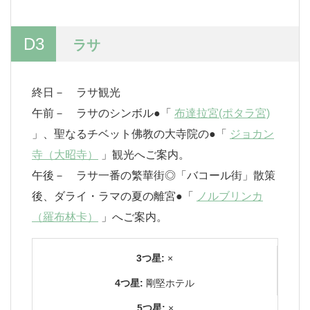
D3
ラサ
終日－ ラサ観光
午前－ ラサのシンボル●「
布達拉宮(ポタラ宮)
」、聖なるチベット佛教の大寺院の●「
ジョカン
寺（大昭寺）
」観光へご案内。
午後－ ラサ一番の繁華街◎「バコール街」散策
後、ダライ・ラマの夏の離宮●「
ノルブリンカ
（羅布林卡）
」へご案内。
3つ星:
×
4つ星:
剛堅ホテル
5つ星:
×