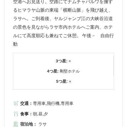
空港へお見送り。空路にてナムチャバルワを擁す
るヒマラヤ山脈の東端「横断山脈」を飛び越え、
ラサへ。ご到着後、ヤルジャンブ江の大峡谷沿道
の景色を見ながらラサ市内ホテルへご案内、ホテ
ルにて高度順応も兼ねてご休憩。 午後－ 自由行
動
3つ星:
×
4つ星:
剛堅ホテル
5つ星:
×
交通：
専用車,飛行機,専用車
食事：
朝,昼,夕
宿泊地：
ラサ