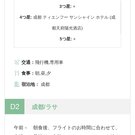
3つ星:
×
4つ星:
成都 ティエンフー サンシャイン ホテル (成
都天府陽光酒店)
5つ星:
×
交通：
飛行機,専用車
食事：
朝,昼,夕
宿泊地：
成都
D2
成都/ラサ
午前－ 朝食後、フライトのお時間に合わせて、