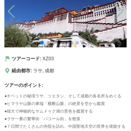
ツアーコード:
XZ03
経由都市:
ラサ
,
成都
ツアーのポイント:
●チベットの秘境ラサ、ツエタン、そして成都の各名所をめぐる
●ヒマラヤ山脈の東端「横断山脈」の絶景を空から鑑賞
●雄大で神秘的なヤムドゥク湖の景色を鑑賞する
●ラサ一番の繁華街「バコール街」を散策
●７日間でたくさんの寺院を訪れ、中国聖地天空の世界を堪能する