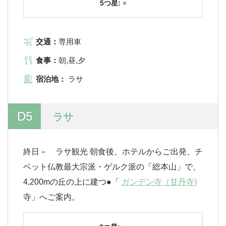
5つ星:
×
交通：
専用車
食事：
朝,昼,夕
宿泊地：
ラサ
D5
ラサ
終日－ ラサ観光 朝食後、ホテルからご出発、チ
ベット仏教最大宗派・ゲルク派の「総本山」で、
4,200mの丘の上に建つ●「
ガンデン寺（甘丹寺)
寺」へご案内。