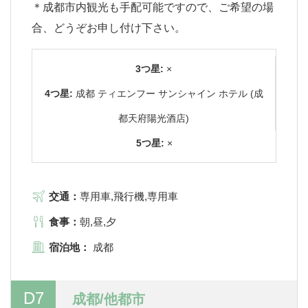
＊成都市内観光も手配可能ですので、ご希望の場
合、どうぞお申し付け下さい。
3つ星:
×
4つ星:
成都 ティエンフー サンシャイン ホテル (成
都天府陽光酒店)
5つ星:
×
交通：
専用車,飛行機,専用車
食事：
朝,昼,夕
宿泊地：
成都
D7
成都/他都市