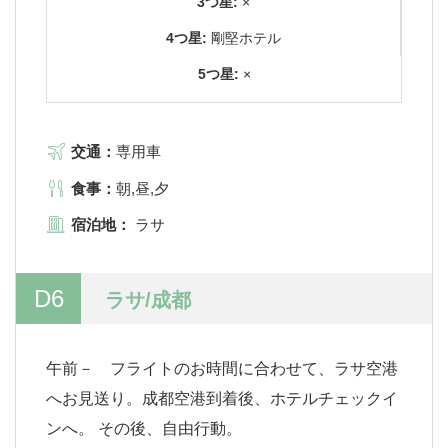
3つ星:
×
4つ星:
剛堅ホテル
5つ星:
×
交通：
専用車
食事：
朝,昼,夕
宿泊地：
ラサ
D6
ラサ/成都
午前－ フライトのお時間に合わせて、ラサ空港
へお見送り。成都空港到着後、ホテルチェックイ
ンへ。 その後、自由行動。