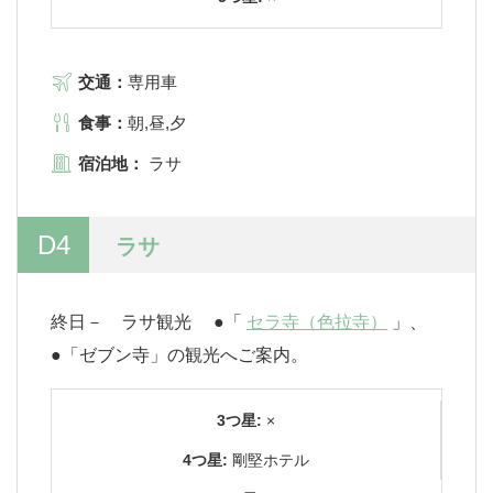
交通：
専用車
食事：
朝,昼,夕
宿泊地：
ラサ
D4
ラサ
終日－ ラサ観光 ●「
セラ寺（色拉寺）
」、
●「ゼブン寺」の観光へご案内。
3つ星:
×
4つ星:
剛堅ホテル