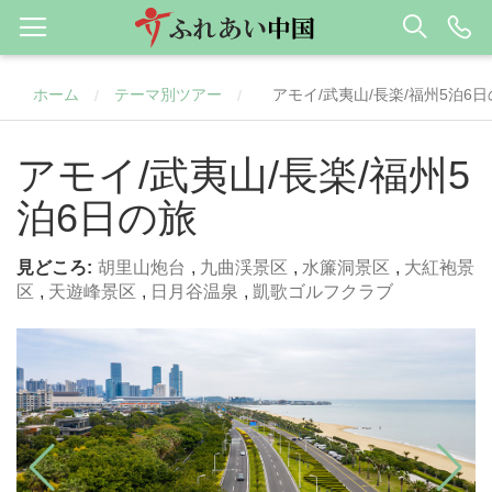
ホーム
テーマ別ツアー
アモイ/武夷山/長楽/福州5泊6
/
/
アモイ/武夷山/長楽/福州5
泊6日の旅
見どころ:
胡里山炮台
,
九曲渓景区
,
水簾洞景区
,
大紅袍景
区
,
天遊峰景区
,
日月谷温泉
,
凱歌ゴルフクラブ