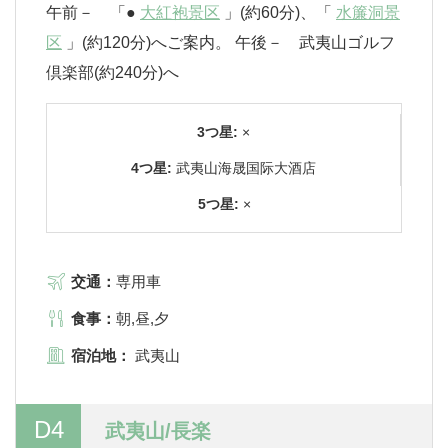
午前－ 「●
大紅袍景区
」(約60分)、「
水簾洞景
区
」(約120分)へご案内。 午後－ 武夷山ゴルフ
倶楽部(約240分)へ
3つ星:
×
4つ星:
武夷山海晟国际大酒店
5つ星:
×
交通：
専用車
食事：
朝,昼,夕
宿泊地：
武夷山
D4
武夷山/長楽