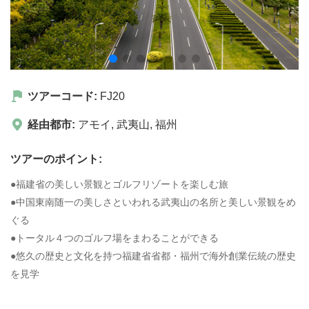
ツアーコード:
FJ20
経由都市:
アモイ
,
武夷山
,
福州
ツアーのポイント:
●福建省の美しい景観とゴルフリゾートを楽しむ旅
●中国東南随一の美しさといわれる武夷山の名所と美しい景観をめ
ぐる
●トータル４つのゴルフ場をまわることができる
●悠久の歴史と文化を持つ福建省省都・福州で海外創業伝統の歴史
を見学