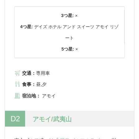
3つ星:
×
4つ星:
デイズ ホテル アンド スイーツ アモイ リゾ
ート
5つ星:
×
交通：
専用車
食事：
昼,夕
宿泊地：
アモイ
D2
アモイ/武夷山