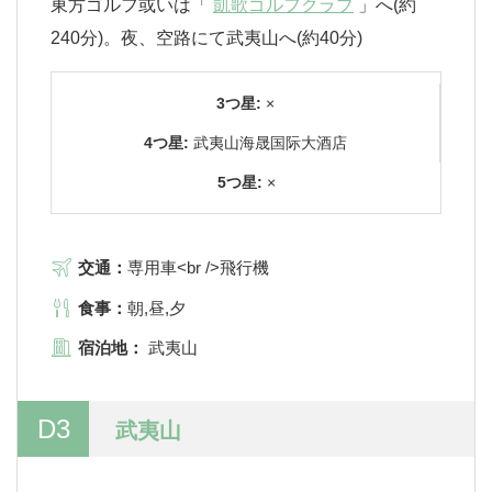
東方ゴルフ或いは「
凱歌ゴルフクラブ
」へ(約
240分)。夜、空路にて武夷山へ(約40分)
3つ星:
×
4つ星:
武夷山海晟国际大酒店
5つ星:
×
交通：
専用車<br />飛行機
食事：
朝,昼,夕
宿泊地：
武夷山
D3
武夷山