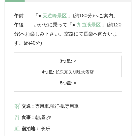
午前－ 「●
天遊峰景区
」(約180分)へご案内。
午後－ いかだに乗って「●
九曲渓景区
」(約120
分)へお楽しみ下さい。空路にて長楽へ向かいま
す。(約40分)
3つ星:
×
4つ星:
长乐东关明珠大酒店
5つ星:
×
交通：
専用車,飛行機,専用車
食事：
朝,昼,夕
宿泊地：
长乐