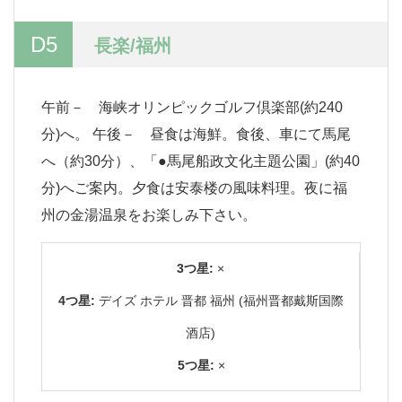
D5
長楽/福州
午前－ 海峡オリンピックゴルフ倶楽部(約240
分)へ。 午後－ 昼食は海鮮。食後、車にて馬尾
へ（約30分）、「●馬尾船政文化主題公園」(約40
分)へご案内。夕食は安泰楼の風味料理。夜に福
州の金湯温泉をお楽しみ下さい。
3つ星:
×
4つ星:
デイズ ホテル 晋都 福州 (福州晋都戴斯国際
酒店)
5つ星:
×