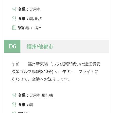
交通：
専用車
食事：
朝,昼,夕
宿泊地：
福州
D6
福州/他都市
午前－ 福州新東陽ゴルフ倶楽部或いは連江貴安
温泉ゴルフ場(約240分)へ。 午後－ フライトに
あわせて、空港へお送りします。
交通：
専用車,飛行機
食事：
朝