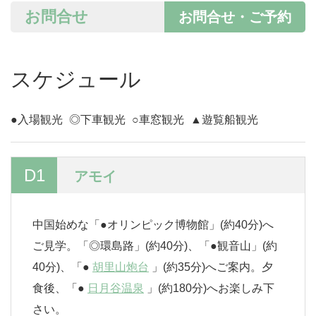
お問合せ
お問合せ・ご予約
スケジュール
●入場観光
◎下車観光
○車窓観光
▲遊覧船観光
D1
アモイ
中国始めな「●オリンピック博物館」(約40分)へ
ご見学。「◎環島路」(約40分)、「●観音山」(約
40分)、「●
胡里山炮台
」(約35分)へご案内。夕
食後、「●
日月谷温泉
」(約180分)へお楽しみ下
さい。