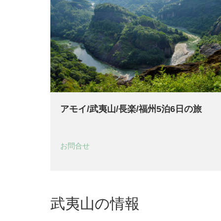
アモイ/武夷山/長楽/福州5泊6日の旅
お問合せ
武夷山の情報