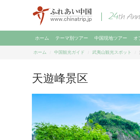
ホーム
テーマ別ツアー
中国現地ツアー
オ
ホーム
中国観光ガイド
武夷山観光スポット
/
/
/
天遊峰景区