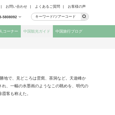
|
お問い合わせ
|
よくあるご質問
|
お客様の声
3-5808092
人コーナー
中国観光ガイド
中国旅行ブログ
景勝地で、見どころは雲窩、茶洞など。天遊峰か
され、一幅の水墨画のようなこの眺めを、明代の
徐霞客も称えた。