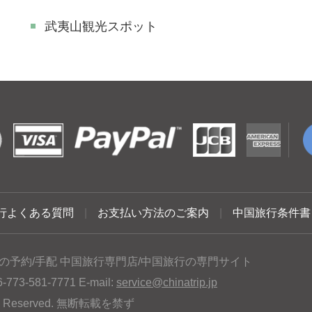
武夷山観光スポット
行よくある質問
|
お支払い方法のご案内
|
中国旅行条件書
の予約/手配 中国旅行専門店/中国旅行の専門サイト
3-581-7771 E-mail:
service@chinatrip.jp
hts Reserved. 無断転載を禁ず