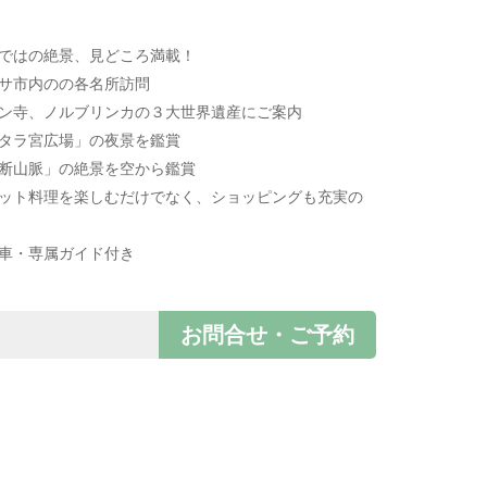
らではの絶景、見どころ満載！
ラサ市内のの各名所訪問
カン寺、ノルブリンカの３大世界遺産にご案内
ポタラ宮広場」の夜景を鑑賞
横断山脈」の絶景を空から鑑賞
ベット料理を楽しむだけでなく、ショッピングも充実の
用車・専属ガイド付き
お問合せ・ご予約