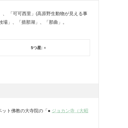
、 「可可西里」(高原野生動物が見える事
原牧場」、「措那湖」、「那曲」。
5つ星:
×
ベット佛教の大寺院の「●
ジョカン寺（大昭