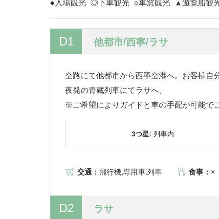
●入場観光
◎下車観光
○車窓観光
▲遊覧船観
D1
他都市/西寧/ラサ
空路にて他都市から西寧空港へ。お客様自
夜発の青蔵列車にてラサへ。
※ご希望によりガイドと車の手配が可能で
3つ星:
列車内
交通：
飛行機,専用車,列車
食事：
×
D2
ラサ