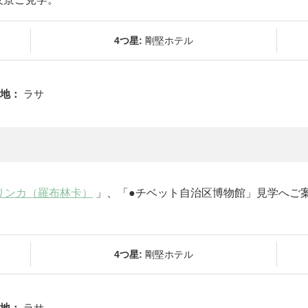
4つ星:
剛堅ホテル
地：
ラサ
リンカ（羅布林卡）
」、「●チベット自治区博物館」見学へご案
4つ星:
剛堅ホテル
地：
ラサ