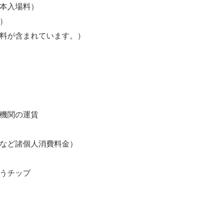
基本入場料）
）
数料が含まれています。）
送機関の運賃
話など諸個人消費料金）
払うチップ