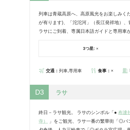
列車は青蔵高原へ、高原風光をお楽しみくだ
が有ります)、「沱沱河」（長江発祥地）、
ラサにご到着、専属日本語ガイドと専用車
3つ星:
×
交通：
列車,専用車
食事：
×
D3
ラサ
終日－ラサ観光。 ラサのシンボル「●
布達
寺）
」をご観光、ラサ一番の繁華街「◎バ
夕食後、人力三輪車で「◎ポタラ宮広場」