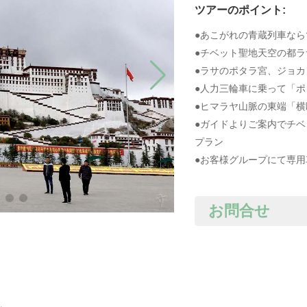
ツアーのポイント:
●あこがれの青蔵列車な
●チベット聖地天空の都
●ラサのポタラ宮、ジョ
●人力三輪車に乗って「
●ヒマラヤ山脈の東端「
●ガイドよりご案内でチ
プラン
●お客様グループにて専
お問合せ