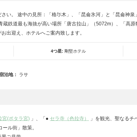
さい。 途中の見所：「格尓木」、「昆侖氷河」と「昆侖神泉」
青蔵鉄道最も海抜が高い場所「唐古拉山」（5072m）、「高
がお出迎え、ホテルへご案内致します。
4つ星:
剛堅ホテル
宿泊地：
ラサ
拉宮(ポタラ宮)
」、「●
セラ寺（色拉寺）
」を観光、聖なるチ
コール街」散策。
夜景ご見学。