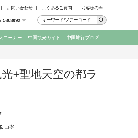
|
お問い合わせ
|
よくあるご質問
|
お客様の声
3-5808092
人コーナー
中国観光ガイド
中国旅行ブログ
風光+聖地天空の都ラ
7
都
,
西寧