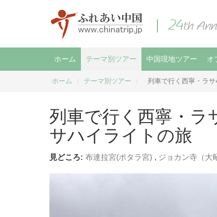
ホーム
テーマ別ツアー
中国現地ツアー
オ
ホーム
テーマ別ツアー
列車で行く西寧・ラサ
/
/
列車で行く西寧・ラ
サハイライトの旅
見どころ:
布達拉宮(ポタラ宮)
,
ジョカン寺（大