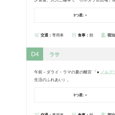
3つ星:
×
交通：
専用車
食事：
朝
宿泊
D4
ラサ
午前－ダライ・ラマの夏の離宮 「●
ノルブ
生活のふれあい）。
3つ星:
×
交通：
専用車
食事：
朝
宿泊