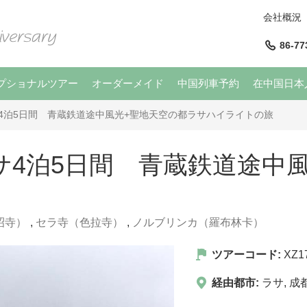
会社概況
86-77
プショナルツアー
オーダーメイド
中国列車予約
在中国日本
4泊5日間 青蔵鉄道途中風光+聖地天空の都ラサハイライトの旅
サ4泊5日間 青蔵鉄道途中
昭寺）
,
セラ寺（色拉寺）
,
ノルブリンカ（羅布林卡）
ツアーコード:
XZ1
経由都市:
ラサ
,
成