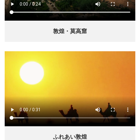
敦煌・莫高窟
ふれあい敦煌