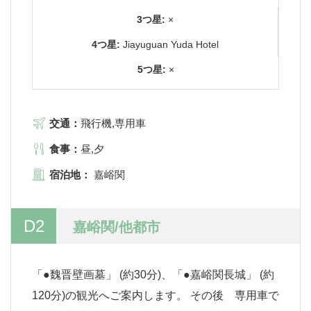
3つ星:
×
4つ星:
Jiayuguan Yuda Hotel
5つ星:
×
交通：
飛行機,専用車
食事：
昼,夕
宿泊地：
嘉峪関
D2
嘉峪関/他都市
「●魏晋壁画墓」 (約30分)、「●嘉峪関長城」 (約
120分)の観光へご案内します。 その後 専用車で