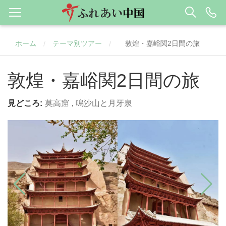
ホーム
テーマ別ツアー
敦煌・嘉峪関2日間の旅
/
/
敦煌・嘉峪関2日間の旅
見どころ:
莫高窟
,
鳴沙山と月牙泉