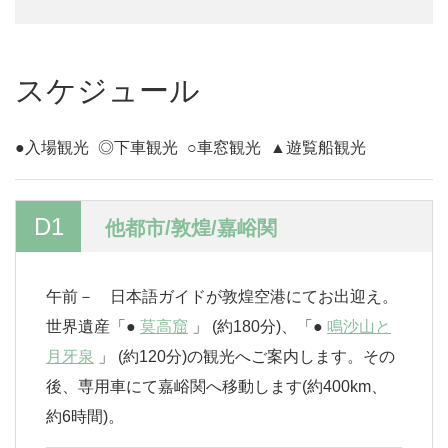
スケジュール
●入場観光
◎下車観光
○車窓観光
▲遊覧船観光
D1
他都市/敦煌/嘉峪関
午前－ 日本語ガイドが敦煌空港にてお出迎え。
世界遺産「●
莫高窟
」 (約180分)、「●
鳴沙山と
月牙泉
」 (約120分)の観光へご案内します。その
後、専用車にて嘉峪関へ移動します(約400km、
約6時間)。