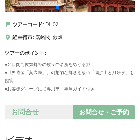
ツアーコード:
DH02
経由都市:
嘉峪関
,
敦煌
ツアーのポイント:
●２日間で敦煌郊外の数々の名所をめぐる旅
●世界遺産「莫高窟」、幻想的な輝きを放つ「鳴沙山と月牙泉」を
鑑賞
●お客様グループにて専用車・専属ガイド付き
お問合せ
お問合せ・ご予約
ビデオ